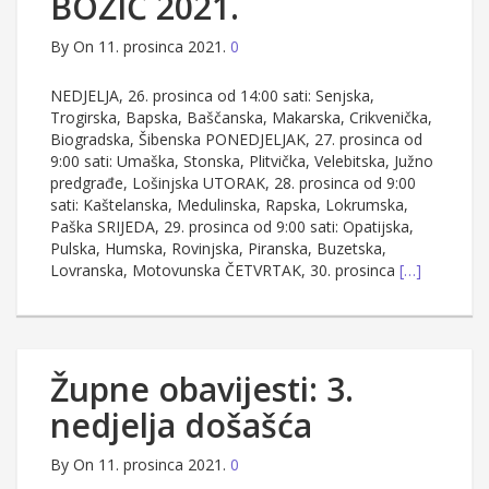
BOŽIĆ 2021.
By
On 11. prosinca 2021.
0
NEDJELJA, 26. prosinca od 14:00 sati: Senjska,
Trogirska, Bapska, Baščanska, Makarska, Crikvenička,
Biogradska, Šibenska PONEDJELJAK, 27. prosinca od
9:00 sati: Umaška, Stonska, Plitvička, Velebitska, Južno
predgrađe, Lošinjska UTORAK, 28. prosinca od 9:00
sati: Kaštelanska, Medulinska, Rapska, Lokrumska,
Paška SRIJEDA, 29. prosinca od 9:00 sati: Opatijska,
Pulska, Humska, Rovinjska, Piranska, Buzetska,
Lovranska, Motovunska ČETVRTAK, 30. prosinca
[…]
Župne obavijesti: 3.
nedjelja došašća
By
On 11. prosinca 2021.
0