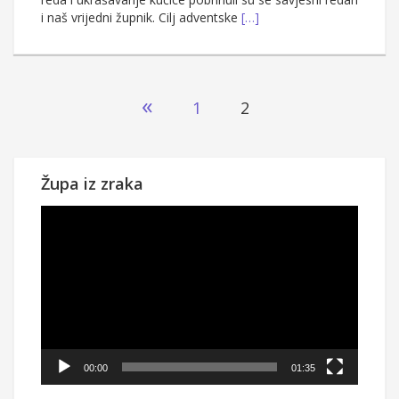
i naš vrijedni župnik. Cilj adventske
[…]
Brojevi
«
1
2
stranica
objava
Župa iz zraka
Reproduktor
videozapisa
00:00
01:35