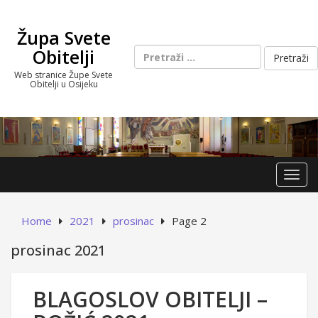
Skip
to
Župa Svete
content
Pretraži:
Obitelji
Web stranice Župe Svete
Obitelji u Osijeku
Toggl
Home
2021
prosinac
Page 2
prosinac 2021
BLAGOSLOV OBITELJI –