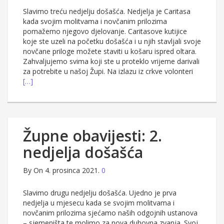
Slavimo treću nedjelju došašća. Nedjelja je Caritasa
kada svojim molitvama i novčanim prilozima
pomažemo njegovo djelovanje. Caritasove kutijice
koje ste uzeli na početku došašća i u njih stavljali svoje
novčane priloge možete staviti u košaru ispred oltara.
Zahvaljujemo svima koji ste u proteklo vrijeme darivali
za potrebite u našoj Župi. Na izlazu iz crkve volonteri
[…]
Župne obavijesti: 2.
nedjelja došašća
By
On 4. prosinca 2021.
0
Slavimo drugu nedjelju došašća. Ujedno je prva
nedjelja u mjesecu kada se svojim molitvama i
novčanim prilozima sjećamo naših odgojnih ustanova
– sjemeništa te molimo za nova duhovna zvanja. Svoj