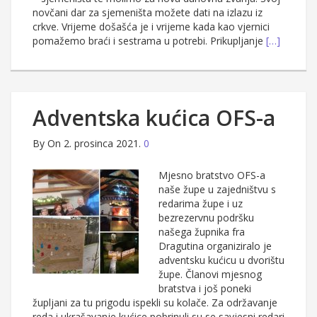
novčani dar za sjemeništa možete dati na izlazu iz
crkve. Vrijeme došašća je i vrijeme kada kao vjernici
pomažemo braći i sestrama u potrebi. Prikupljanje
[…]
Adventska kućica OFS-a
By
On 2. prosinca 2021.
0
Mjesno bratstvo OFS-a
naše župe u zajedništvu s
redarima župe i uz
bezrezervnu podršku
našega župnika fra
Dragutina organiziralo je
adventsku kućicu u dvorištu
župe. Članovi mjesnog
bratstva i još poneki
župljani za tu prigodu ispekli su kolače. Za održavanje
reda i ukrašavanje kućice pobrinuli su se savjesni redari