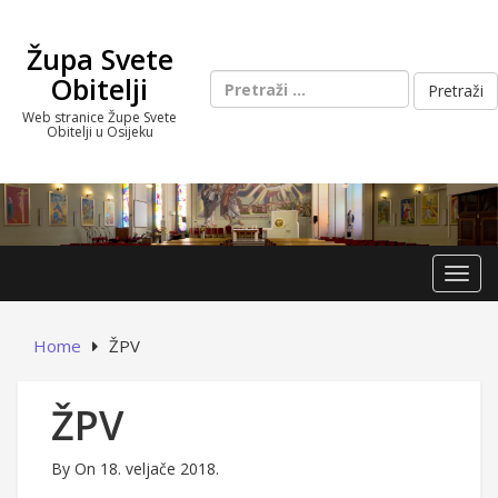
Skip
to
Župa Svete
content
Pretraži:
Obitelji
Web stranice Župe Svete
Obitelji u Osijeku
Toggl
Home
ŽPV
ŽPV
By
On 18. veljače 2018.