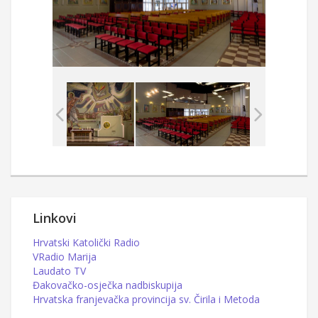
Linkovi
Hrvatski Katolički Radio
VRadio Marija
Laudato TV
Đakovačko-osječka nadbiskupija
Hrvatska franjevačka provincija sv. Čirila i Metoda