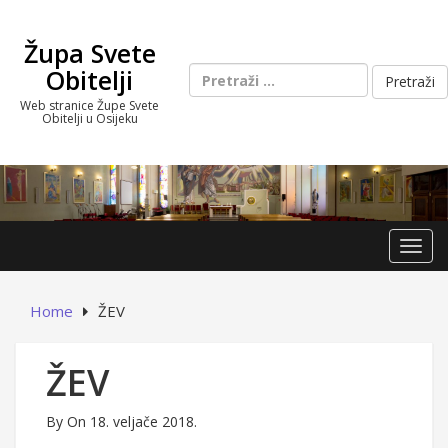
Skip
to
Župa Svete
content
Pretraži:
Obitelji
Web stranice Župe Svete
Obitelji u Osijeku
Toggl
Home
ŽEV
ŽEV
By
On 18. veljače 2018.