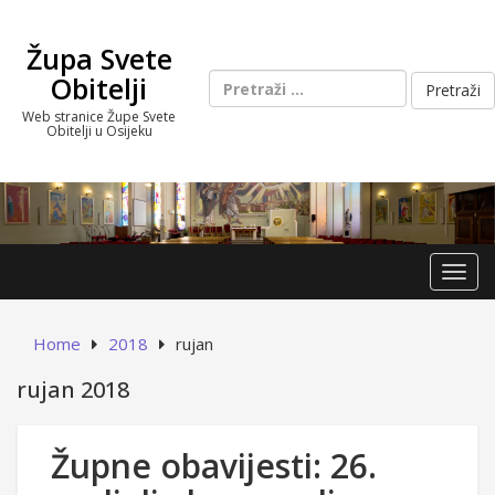
Skip
to
Župa Svete
content
Pretraži:
Obitelji
Web stranice Župe Svete
Obitelji u Osijeku
Toggl
Home
2018
rujan
rujan 2018
Župne obavijesti: 26.