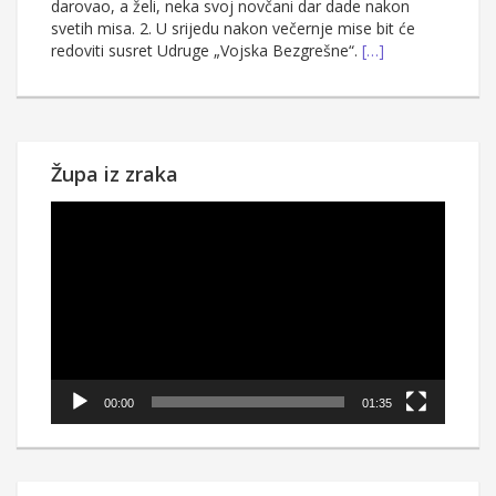
darovao, a želi, neka svoj novčani dar dade nakon
svetih misa. 2. U srijedu nakon večernje mise bit će
redoviti susret Udruge „Vojska Bezgrešne“.
[…]
Župa iz zraka
Reproduktor
videozapisa
00:00
01:35