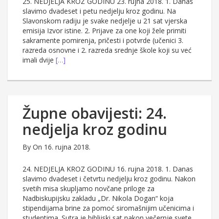
25. NEDJELJA KROZ GODINU 23. rujna 2018. 1. Danas
slavimo dvadeset i petu nedjelju kroz godinu. Na
Slavonskom radiju je svake nedjelje u 21 sat vjerska
emisija Izvor istine. 2. Prijave za one koji žele primiti
sakramente pomirenja, pričesti i potvrde (učenici 3.
razreda osnovne i 2. razreda srednje škole koji su već
imali dvije
[…]
Župne obavijesti: 24.
nedjelja kroz godinu
By
On 16. rujna 2018.
24. NEDJELJA KROZ GODINU 16. rujna 2018. 1. Danas
slavimo dvadeset i četvrtu nedjelju kroz godinu. Nakon
svetih misa skupljamo novčane priloge za
Nadbiskupijsku zakladu „Dr. Nikola Dogan“ koja
stipendijama brine za pomoć siromašnijim učenicima i
studentima. Sutra je biblijski sat nakon večernje svete