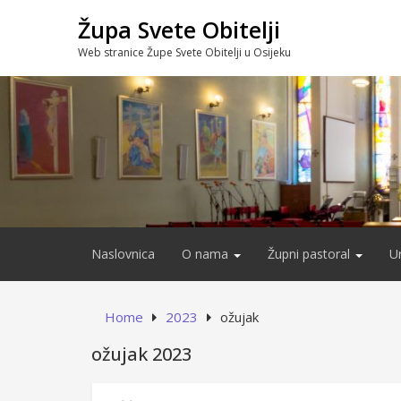
Skip
Župa Svete Obitelji
to
content
Web stranice Župe Svete Obitelji u Osijeku
Naslovnica
O nama
Župni pastoral
U
Home
2023
ožujak
ožujak 2023