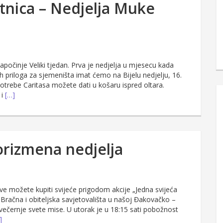
etnica – Nedjelja Muke
počinje Veliki tjedan. Prva je nedjelja u mjesecu kada
 priloga za sjemeništa imat ćemo na Bijelu nedjelju, 16.
 potrebe Caritasa možete dati u košaru ispred oltara.
 i
[…]
korizmena nedjelja
kve možete kupiti svijeće prigodom akcije „Jedna svijeća
Bračna i obiteljska savjetovališta u našoj Đakovačko –
n večernje svete mise. U utorak je u 18:15 sati pobožnost
]