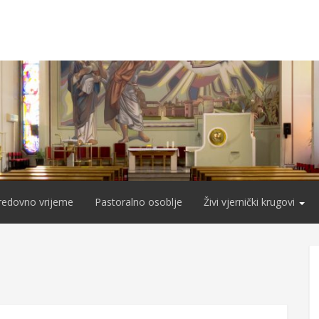
redovno vrijeme
Pastoralno osoblje
Živi vjernički krugovi