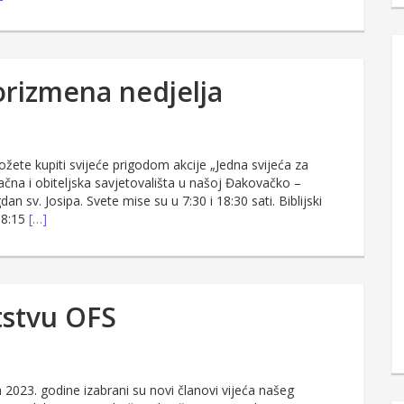
korizmena nedjelja
žete kupiti svijeće prigodom akcije „Jedna svijeća za
čna i obiteljska savjetovališta u našoj Đakovačko –
dan sv. Josipa. Svete mise su u 7:30 i 18:30 sati. Biblijski
18:15
[…]
tstvu OFS
a 2023. godine izabrani su novi članovi vijeća našeg