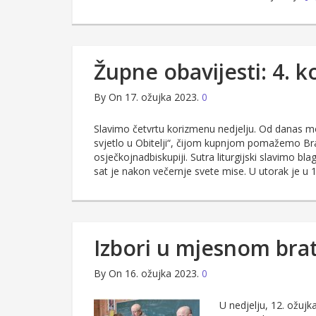
Župne obavijesti: 4. 
By
On 17. ožujka 2023.
0
Slavimo četvrtu korizmenu nedjelju. Od danas mo
svjetlo u Obitelji“, čijom kupnjom pomažemo Bra
osječkojnadbiskupiji. Sutra liturgijski slavimo blag
sat je nakon večernje svete mise. U utorak je u 
Izbori u mjesnom bra
By
On 16. ožujka 2023.
0
U nedjelju, 12. ožujk