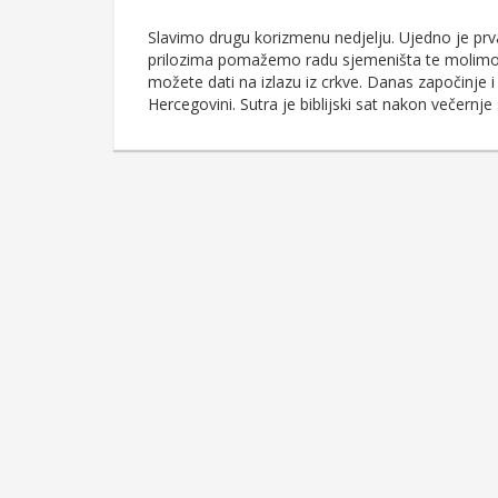
Slavimo drugu korizmenu nedjelju. Ujedno je pr
prilozima pomažemo radu sjemeništa te molimo 
možete dati na izlazu iz crkve. Danas započinje 
Hercegovini. Sutra je biblijski sat nakon večernj