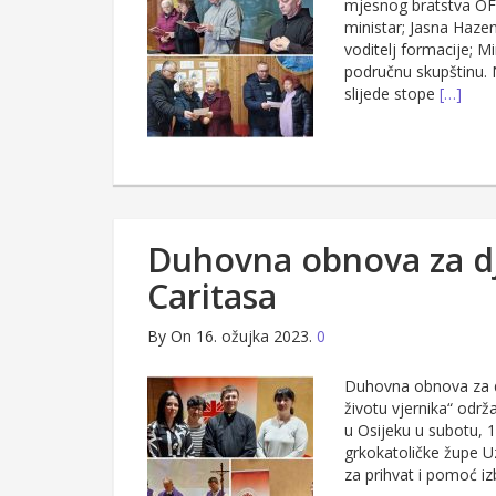
mjesnog bratstva OFS
ministar; Jasna Hazena
voditelj formacije; M
područnu skupštinu. 
slijede stope
[…]
Duhovna obnova za dj
Caritasa
By
On 16. ožujka 2023.
0
Duhovna obnova za dj
životu vjernika“ odr
u Osijeku u subotu, 11
grkokatoličke župe U
za prihvat i pomoć iz