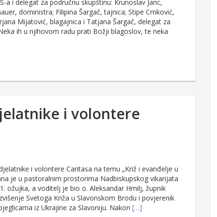
-a i delegat za područnu skupštinu: Krunoslav Janc,
uer, doministra; Filipina Šargač, tajnica; Stipe Crnković,
irjana Mijatović, blagajnica i Tatjana Šargač, delegat za
Neka ih u njihovom radu prati Božji blagoslov, te neka
elatnike i volontere
elatnike i volontere Caritasa na temu „Križ i evanđelje u
žana je u pastoralnim prostorima Nadbiskupskog vikarijata
. ožujka, a voditelj je bio o. Aleksandar Hmilj, župnik
zvišenje Svetoga Križa u Slavonskom Brodu i povjerenik
bjeglicama iz Ukrajine za Slavoniju. Nakon
[…]