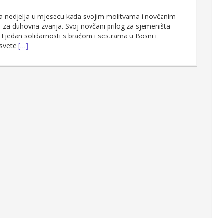
va nedjelja u mjesecu kada svojim molitvama i novčanim
za duhovna zvanja. Svoj novčani prilog za sjemeništa
i Tjedan solidarnosti s braćom i sestrama u Bosni i
e svete
[…]