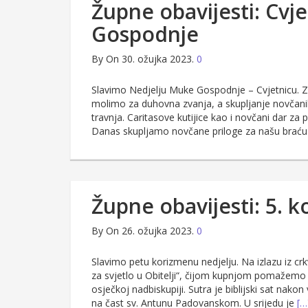
Župne obavijesti: Cvj
Gospodnje
By
On 30. ožujka 2023.
0
Slavimo Nedjelju Muke Gospodnje – Cvjetnicu. Za
molimo za duhovna zvanja, a skupljanje novčanih
travnja. Caritasove kutijice kao i novčani dar za
Danas skupljamo novčane priloge za našu braću
Župne obavijesti: 5. 
By
On 26. ožujka 2023.
0
Slavimo petu korizmenu nedjelju. Na izlazu iz cr
za svjetlo u Obitelji“, čijom kupnjom pomažemo 
osječkoj nadbiskupiji. Sutra je biblijski sat nako
na čast sv. Antunu Padovanskom. U srijedu je
[…