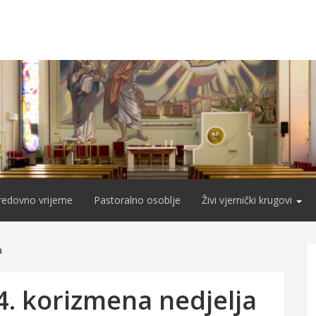
redovno vrijeme
Pastoralno osoblje
Živi vjernički krugovi
a
4. korizmena nedjelja