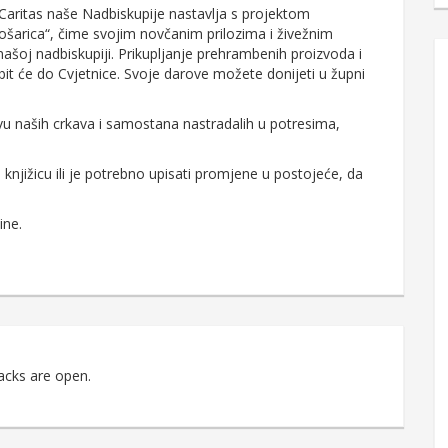
. Caritas naše Nadbiskupije nastavlja s projektom
košarica“, čime svojim novčanim prilozima i živežnim
šoj nadbiskupiji. Prikupljanje prehrambenih proizvoda i
 bit će do Cvjetnice. Svoje darove možete donijeti u župni
naših crkava i samostana nastradalih u potresima,
knjižicu ili je potrebno upisati promjene u postojeće, da
ine.
acks are open.