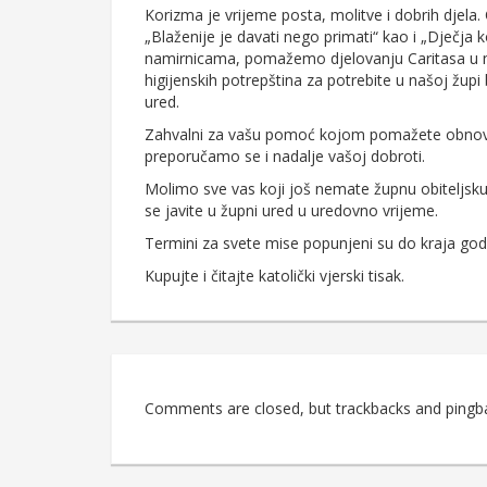
Korizma je vrijeme posta, molitve i dobrih djela
„Blaženije je davati nego primati“ kao i „Dječja 
namirnicama, pomažemo djelovanju Caritasa u na
higijenskih potrepština za potrebite u našoj župi
ured.
Zahvalni za vašu pomoć kojom pomažete obnovu 
preporučamo se i nadalje vašoj dobroti.
Molimo sve vas koji još nemate župnu obiteljsku 
se javite u župni ured u uredovno vrijeme.
Termini za svete mise popunjeni su do kraja god
Kupujte i čitajte katolički vjerski tisak.
Comments are closed, but trackbacks and pingb