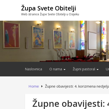
Skip
Župa Svete Obitelji
to
content
Web stranice Župe Svete Obitelji u Osijeku
Naslovnica
O nama
Župni pastoral
U
Home
Župne obavijesti: 4. korizmena nedjelj
Župne obavijesti: 