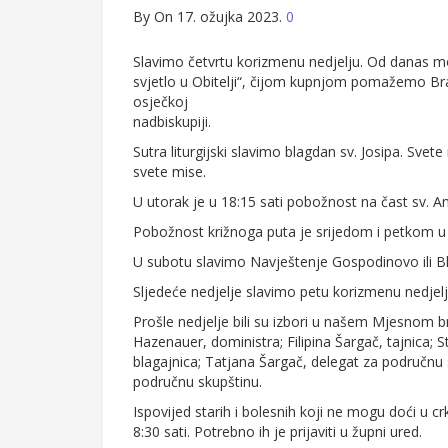
By
On 17. ožujka 2023.
0
Slavimo četvrtu korizmenu nedjelju. Od danas mo
svjetlo u Obitelji“, čijom kupnjom pomažemo Bra
osječkoj
nadbiskupiji.
Sutra liturgijski slavimo blagdan sv. Josipa. Svete 
svete mise.
U utorak je u 18:15 sati pobožnost na čast sv.
Pobožnost križnoga puta je srijedom i petkom u 
U subotu slavimo Navještenje Gospodinovo ili Blag
Sljedeće nedjelje slavimo petu korizmenu nedjelj
Prošle nedjelje bili su izbori u našem Mjesnom br
Hazenauer, doministra; Filipina Šargač, tajnica; S
blagajnica; Tatjana Šargač, delegat za područnu 
područnu skupštinu.
Ispovijed starih i bolesnih koji ne mogu doći u cr
8:30 sati. Potrebno ih je prijaviti u župni ured.