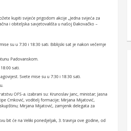
žete kupiti svijeće prigodom akcije „Jedna svijeća za
čna i obiteljska savjetovališta u našoj Đakovačko –
mise su u 7:30 i 18:30 sati. Biblijski sat je nakon večernje
 Antunu Padovanskom.
18:00 sati.
ovijest. Svete mise su u 7:30 i 18:30 sati.
u.
atstvu OFS-a. izabrani su: Krunoslav Janc, ministar; Jasna
tipe Crnković, voditelj formacije; Mirjana Mijatović,
skupštinu; Mirjana Mijatović, zamjenik delegata za
kvu bit će na Veliki ponedjeljak, 3. travnja ove godine, od