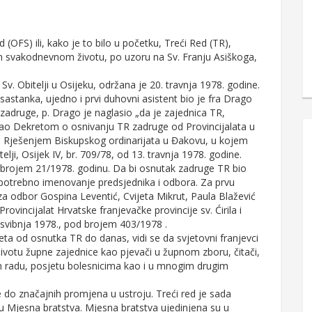
d (OFS) ili, kako je to bilo u početku, Treći Red (TR),
 svom svakodnevnom životu, po uzoru na Sv. Franju Asiškoga,
. Obitelji u Osijeku, održana je 20. travnja 1978. godine.
j sastanka, ujedno i prvi duhovni asistent bio je fra Drago
zadruge, p. Drago je naglasio „da je zajednica TR,
ao Dekretom o osnivanju TR zadruge od Provincijalata u
te Rješenjem Biskupskog ordinarijata u Đakovu, u kojem
lji, Osijek IV, br. 709/78, od 13. travnja 1978. godine.
rojem 21/1978. godinu. Da bi osnutak zadruge TR bio
e potrebno imenovanje predsjednika i odbora. Za prvu
a odbor Gospina Leventić, Cvijeta Mikrut, Paula Blažević
rovincijalat Hrvatske franjevačke provincije sv. Ćirila i
. svibnja 1978., pod brojem 403/1978 .
reta od osnutka TR do danas, vidi se da svjetovni franjevci
životu župne zajednice kao pjevači u župnom zboru, čitači,
om radu, posjetu bolesnicima kao i u mnogim drugim
do značajnih promjena u ustroju. Treći red je sada
n u Mjesna bratstva. Mjesna bratstva ujedinjena su u