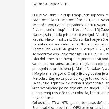
By
On 18. veljače 2018.
U župi Sv. Obitelji djeluje Franjevački svjetovni re
zavjetovani laici ili svjetovni franjevci, koji u
svjedoče svoju vjeru i pripadnost Redu u svijetu.
Prva mjesečna skupština Trećeg Reda (TR) Župe Sv
Na skupštini je bilo prisutno 16-ero ljudi. Voditel
Radelić. Nakon molitve iz Obrednika franjevačke 
formalno postala zadruga TR, što je dokumentir
Zagrebu br. 243/1978. godine, 1. ožujka 1978., 
se odobrava osnivanje zadruge TR u župi Sv. Obite
Oba dokumenta se čuvaju u župnom arhivu pod b
valjan, prema Konstitucijama TR (čl. 122) bilo j
predsjednicu predložena je Marija Novaković, a z
i Magdalena Vargović. Ovaj prijedlog poslan je u P
Metoda u Zagreb za potvrdu koji je to i učinio 6
Iščitavajući zapisnike skupština ili mjesečnih sus
kroz sve vrijeme postojanja aktivno sudjeluju u 
u održavanju čistoće crkve i okoliša, karitativn
događanjima.
Od osnutka TR-a 1978. godine do danas došlo je 
Franjevački svjetovni red (OFS) te je organizira