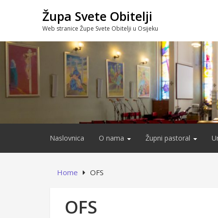
Skip
Župa Svete Obitelji
to
content
Web stranice Župe Svete Obitelji u Osijeku
Naslovnica
O nama
Župni pastoral
U
Home
OFS
OFS