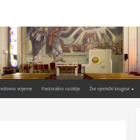
redovno vrijeme
Pastoralno osoblje
Živi vjernički krugovi