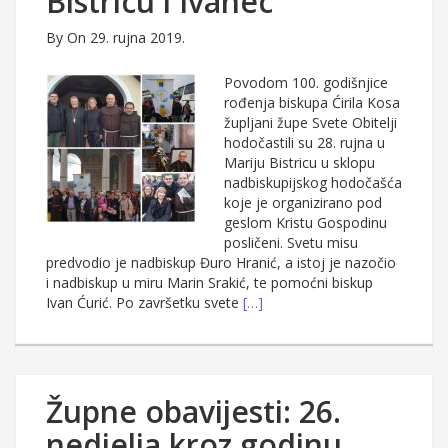
Bistricu i Ivanec
By
On 29. rujna 2019.
Povodom 100. godišnjice
rođenja biskupa Ćirila Kosa
župljani župe Svete Obitelji
hodočastili su 28. rujna u
Mariju Bistricu u sklopu
nadbiskupijskog hodočašća
koje je organizirano pod
geslom Kristu Gospodinu
posličeni. Svetu misu
predvodio je nadbiskup Đuro Hranić, a istoj je nazočio
i nadbiskup u miru Marin Srakić, te pomoćni biskup
Ivan Ćurić. Po završetku svete
[…]
Župne obavijesti: 26.
nedjelja kroz godinu