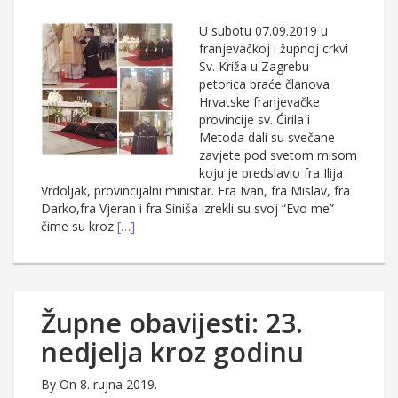
U subotu 07.09.2019 u
franjevačkoj i župnoj crkvi
Sv. Križa u Zagrebu
petorica braće članova
Hrvatske franjevačke
provincije sv. Ćirila i
Metoda dali su svečane
zavjete pod svetom misom
koju je predslavio fra Ilija
Vrdoljak, provincijalni ministar. Fra Ivan, fra Mislav, fra
Darko,fra Vjeran i fra Siniša izrekli su svoj “Evo me”
čime su kroz
[…]
Župne obavijesti: 23.
nedjelja kroz godinu
By
On 8. rujna 2019.