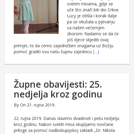
svetim misama, gdje se
uče što znači biti dio Crkve.
Lucy je otišla i korak dalje
pa se okušala u pjevanju
sa našim večernjim
zborom. Nadamo se da će
još djece slijediti ovaj
primjer, te da ćemo zajedničkim snagama uz Božju
pomoć graditi ovu našu župnu zajednicu
[…]
Župne obavijesti: 25.
nedjelja kroz godinu
By
On 21. rujna 2019.
22. rujna 2019. Danas slavimo dvadeset i petu nedjelju
kroz godinu. Nakon svetih misa skupljamo novčane
priloge za pomoć nadbiskupijskoj zakladi „Dr. Nikola