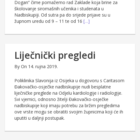
Dogan“ čime pomažemo rad Zaklade koja brine za
školovanje siromašnih učenika i studenata u
Nadbiskupiji. Od sutra pa do srijede prijave su u
župnom uredu od 9 – 11 te od 16
[…]
Liječnički pregledi
By
On 14. rujna 2019.
Poliklinika Slavonija iz Osijeka u dogovoru s Caritasom
Đakovačko-osječke nadbiskupije nudi besplatne
liječničke preglede na Odjelu kardiologije i radiologije.
Svi vjernici, odnosno žitelji Đakovačko-osječke
nadbiskupije koji imaju potrebu za bržim pregledima
ove vrste mogu se obratiti svojim župnicima koji će ih
uputiti u daljnji postupak.