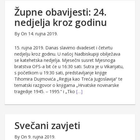
Župne obavijesti: 24.
nedjelja kroz godinu
By
On 14. rujna 2019.
15. rujna 2019. Danas slavimo dvadeset i četvrtu
nedjelju kroz godinu. U našoj Nadbiskupiji obilježava
se katehetska nedjelja. Mjesečni susret Mjesnoga
bratstva OFS-a bit će u 16:30 sati. Sutra je u Vikarijatu,
s početkom u 19:30 sati, predstavljanje knjige
Tihomira Dujmovića „Regija kao Treća Jugoslavija“ te
tematski razgovor o knjigama „Hrvatske novinarske
tragedije 1945. – 1995.“ i „Tko
[…]
Svečani zavjeti
By
On 9. rujna 2019.