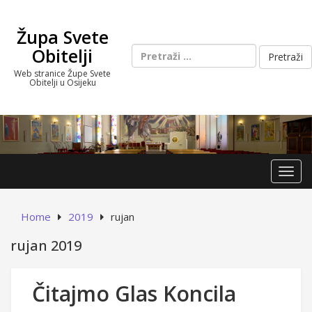
Skip
to
Župa Svete
content
Pretraži:
Obitelji
Web stranice Župe Svete
Obitelji u Osijeku
Toggl
Home
2019
rujan
rujan 2019
Čitajmo Glas Koncila