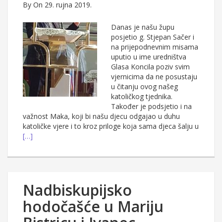
By
On 29. rujna 2019.
Danas je našu župu
posjetio g. Stjepan Sačer i
na prijepodnevnim misama
uputio u ime uredništva
Glasa Koncila poziv svim
vjernicima da ne posustaju
u čitanju ovog našeg
katoličkog tjednika.
Također je podsjetio i na
važnost Maka, koji bi našu djecu odgajao u duhu
katoličke vjere i to kroz priloge koja sama djeca šalju u
[…]
Nadbiskupijsko
hodočašće u Mariju