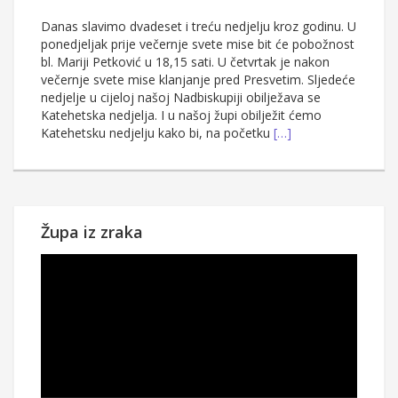
Danas slavimo dvadeset i treću nedjelju kroz godinu. U
ponedjeljak prije večernje svete mise bit će pobožnost
bl. Mariji Petković u 18,15 sati. U četvrtak je nakon
večernje svete mise klanjanje pred Presvetim. Sljedeće
nedjelje u cijeloj našoj Nadbiskupiji obilježava se
Katehetska nedjelja. I u našoj župi obilježit ćemo
Katehetsku nedjelju kako bi, na početku
[…]
Župa iz zraka
Reproduktor
videozapisa