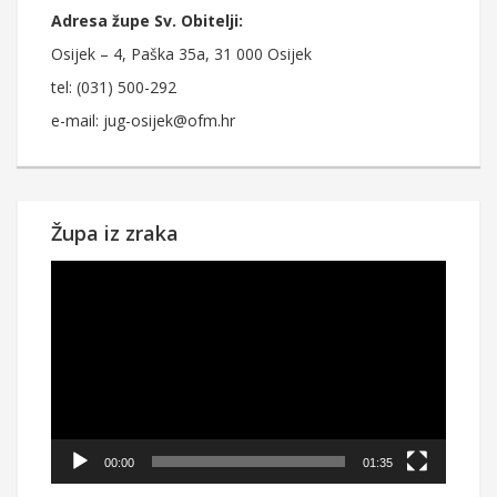
Adresa župe Sv. Obitelji:
Osijek – 4, Paška 35a, 31 000 Osijek
tel: (031) 500-292
e-mail: jug-osijek@ofm.hr
Župa iz zraka
Reproduktor
videozapisa
00:00
01:35