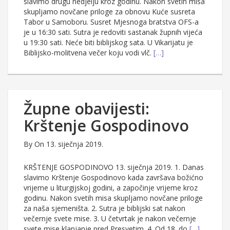
slavimo drugu nedjelju kroz godinu. Nakon svetih misa
skupljamo novčane priloge za obnovu Kuće susreta
Tabor u Samoboru. Susret Mjesnoga bratstva OFS-a
je u 16:30 sati. Sutra je redoviti sastanak župnih vijeća
u 19:30 sati. Neće biti biblijskog sata. U Vikarijatu je
Biblijsko-molitvena večer koju vodi vlč.
[…]
Župne obavijesti:
Krštenje Gospodinovo
By
On 13. siječnja 2019.
KRŠTENJE GOSPODINOVO 13. siječnja 2019. 1. Danas
slavimo Krštenje Gospodinovo kada završava božićno
vrijeme u liturgijskoj godini, a započinje vrijeme kroz
godinu. Nakon svetih misa skupljamo novčane priloge
za naša sjemeništa. 2. Sutra je biblijski sat nakon
večernje svete mise. 3. U četvrtak je nakon večernje
svete mise klanjanje pred Presvetim. 4. Od 18. do
[…]