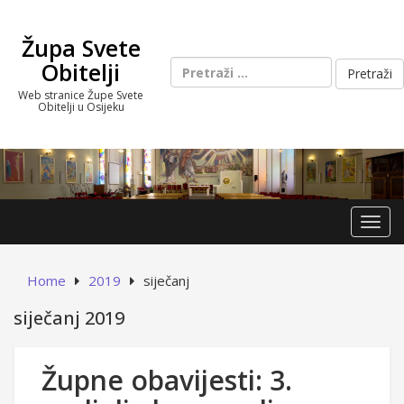
Skip
to
Župa Svete
content
Pretraži:
Obitelji
Web stranice Župe Svete
Obitelji u Osijeku
Toggl
Home
2019
siječanj
siječanj 2019
Župne obavijesti: 3.