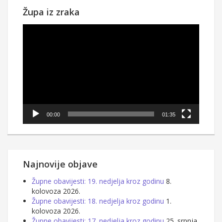
Župa iz zraka
Reproduktor
videozapisa
00:00
01:35
Najnovije objave
Župne obavijesti: 19. nedjelja kroz godinu
8.
kolovoza 2026.
Župne obavijesti: 18. nedjelja kroz godinu
1.
kolovoza 2026.
Župne obavijesti: 17. nedjelja kroz godinu
25. srpnja