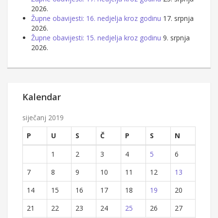
2026.
Župne obavijesti: 16. nedjelja kroz godinu
17. srpnja
2026.
Župne obavijesti: 15. nedjelja kroz godinu
9. srpnja
2026.
Kalendar
siječanj 2019
P
U
S
Č
P
S
N
1
2
3
4
5
6
7
8
9
10
11
12
13
14
15
16
17
18
19
20
21
22
23
24
25
26
27