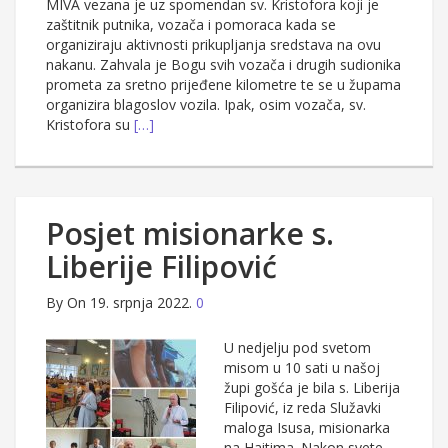
MIVA vezana je uz spomendan sv. Kristofora koji je
zaštitnik putnika, vozača i pomoraca kada se
organiziraju aktivnosti prikupljanja sredstava na ovu
nakanu. Zahvala je Bogu svih vozača i drugih sudionika
prometa za sretno prijeđene kilometre te se u župama
organizira blagoslov vozila. Ipak, osim vozača, sv.
Kristofora su
[…]
Posjet misionarke s.
Liberije Filipović
By
On 19. srpnja 2022.
0
U nedjelju pod svetom
misom u 10 sati u našoj
župi gošća je bila s. Liberija
Filipović, iz reda Služavki
maloga Isusa, misionarka
na Haitima. Nakon svete