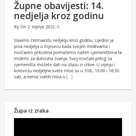
Župne obavijesti: 14.
nedjelja kroz godinu
By
On 2. srpnja 2022.
0
Slavimo četrnaestu nedjelju kroz godinu. Ujedno je
prva nedjelja u mjesecu kada svojim molitvama i
novčanim prilozima pomažemo našim sjemeništima te
molimo za duhovna zvanja. Svoj novčani prilog za
sjemeništa možete dati na izlazu iz crkve. U srpnju i
kolovozu nedjeljne svete mise su u 7:00, 10:00 i 18:30
sati, a nema svetih misa u
[…]
Župa iz zraka
Reproduktor
videozapisa