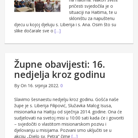
pričesti svjedočila je o
situaciji na Haitima, te u
skloništu za napuštenu
djecu u kojoj djeluju s. Liberija i s. Ana. Osim što su
slike dočarale sve o
[…]
Župne obavijesti: 16.
nedjelja kroz godinu
By
On 16. srpnja 2022.
0
Slavimo šesnaestu nedjelju kroz godinu. Gošća naše
župe je s. Liberija Filipović, Služavka Malog Isusa,
misionarka na Haitiju od siječnja 2014. godine. Ona će
sudjelovati na svetoj misi u 10:00 sati kada će i govoriti
– svjedočiti o vlastitom misionarskom pozivu i
djelovanju u misijama. Pozvani smo uključiti se u
akciju „Djelo sv. Petra“ čime
[…]