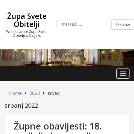
Skip
to
Župa Svete
content
Pretraži:
Obitelji
Web stranice Župe Svete
Obitelji u Osijeku
Toggl
Home
2022
srpanj
srpanj 2022
Župne obavijesti: 18.