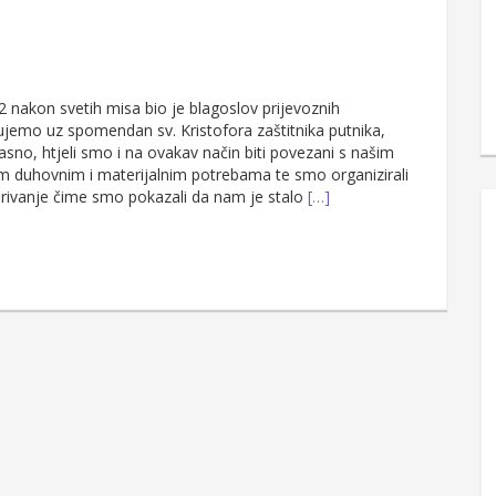
2 nakon svetih misa bio je blagoslov prijevoznih
ujemo uz spomendan sv. Kristofora zaštitnika putnika,
sno, htjeli smo i na ovakav način biti povezani s našim
im duhovnim i materijalnim potrebama te smo organizirali
arivanje čime smo pokazali da nam je stalo
[…]