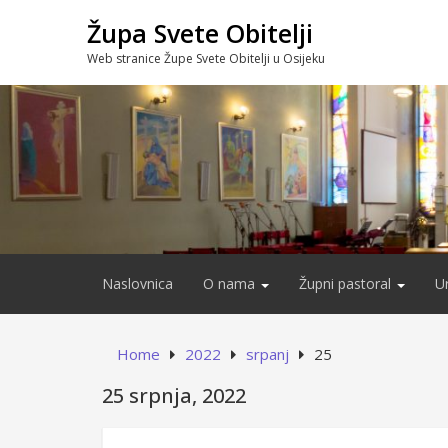
Skip
Župa Svete Obitelji
to
content
Web stranice Župe Svete Obitelji u Osijeku
Naslovnica
O nama
Župni pastoral
U
Home
2022
srpanj
25
25 srpnja, 2022