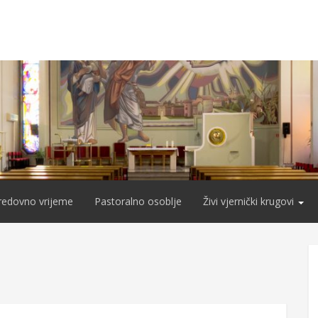
redovno vrijeme
Pastoralno osoblje
Živi vjernički krugovi