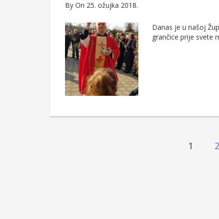
By
On 25. ožujka 2018.
Danas je u našoj Župi
grančice prije svete m
Brojevi
1
stranica
objava