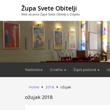
Skip
Župa Svete Obitelji
to
content
Web stranice Župe Svete Obitelji u Osijeku
Naslovnica
O nama
Župni pastoral
U
Home
2018
ožujak
ožujak 2018