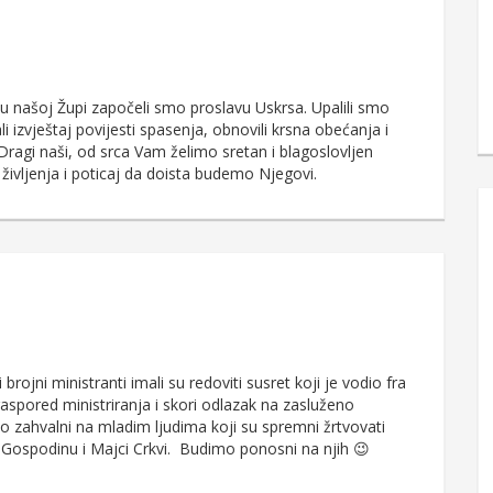
našoj Župi započeli smo proslavu Uskrsa. Upalili smo
li izvještaj povijesti spasenja, obnovili krsna obećanja i
. Dragi naši, od srca Vam želimo sretan i blagoslovljen
življenja i poticaj da doista budemo Njegovi.
brojni ministranti imali su redoviti susret koji je vodio fra
aspored ministriranja i skori odlazak na zasluženo
zahvalni na mladim ljudima koji su spremni žrtvovati
i Gospodinu i Majci Crkvi. Budimo ponosni na njih 😉