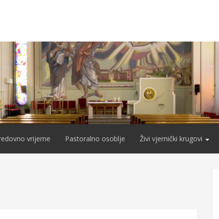
redovno vrijeme
Pastoralno osoblje
Živi vjernički krugovi