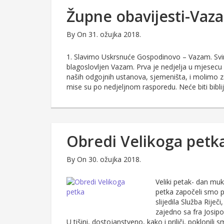
Župne obavijesti-Vaz
By
On 31. ožujka 2018.
1. Slavimo Uskrsnuće Gospodinovo – Vazam. Svim
blagoslovljen Vazam. Prva je nedjelja u mjesec
naših odgojnih ustanova, sjemeništa, i molimo z
mise su po nedjeljnom rasporedu. Neće biti bibli
Obredi Velikoga petk
By
On 30. ožujka 2018.
Veliki petak- dan mu
petka započeli smo p
slijedila Služba Riječ
zajedno sa fra Josipo
U tišini, dostojanstveno, kako i priliči, poklonili