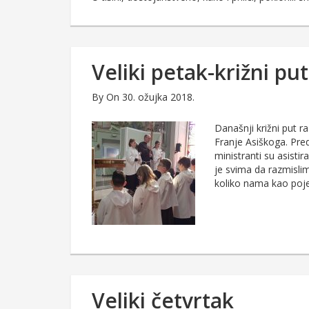
Veliki petak-križni put
By
On 30. ožujka 2018.
Današnji križni put 
Franje Asiškoga. Predv
ministranti su asistir
je svima da razmislim
koliko nama kao poj
Veliki četvrtak