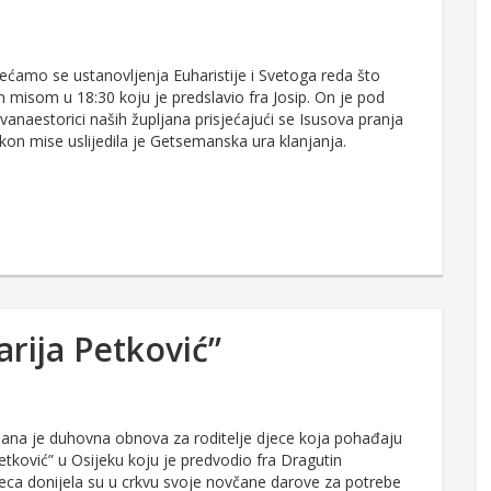
jećamo se ustanovljenja Euharistije i Svetoga reda što
 misom u 18:30 koju je predslavio fra Josip. On je pod
naestorici naših župljana prisjećajući se Isusova pranja
on mise uslijedila je Getsemanska ura klanjanja.
arija Petković”
žana je duhovna obnova za roditelje djece koja pohađaju
 Petković” u Osijeku koju je predvodio fra Dragutin
jeca donijela su u crkvu svoje novčane darove za potrebe