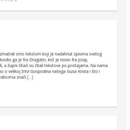
razmatrali smo tekstom koji je nadahnut spisima svetog
odio ga je fra Dragutin, križ je nosio fra Josip,
ali, a župni čitači su čitali tekstove po postajama. Na nama
o o velikoj žrtvi Gospodina našega Isusa Krista i što i
edincima znači
[…]