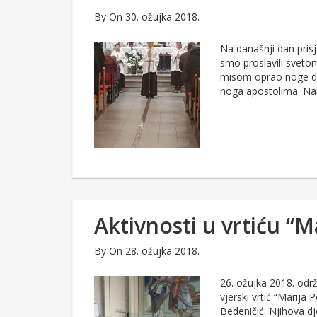
By
On 30. ožujka 2018.
Na današnji dan pris
smo proslavili svetom
misom oprao noge dva
noga apostolima. Nak
Aktivnosti u vrtiću “M
By
On 28. ožujka 2018.
26. ožujka 2018. odr
vjerski vrtić “Marija
Bedeničić. Njihova d