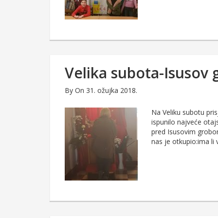
Velika subota-Isusov 
By
On 31. ožujka 2018.
Na Veliku subotu pris
ispunilo najveće ota
pred Isusovim grobom,
nas je otkupio:ima li 