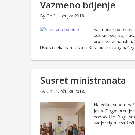
Vazmeno bdjenje
By
On 31. ožujka 2018.
Vazmenim bdjenjem u 
uskrsnu svijeću, sluša
proslavili euharistiju
Uskrs i neka nam Uskrsli Krist bude razlog našeg 
Susret ministranata
By
On 31. ožujka 2018.
Na Veliku subotu naši 
Josip. Dogovoren je r
hodočašće. Bogu smo 
svoje vrijeme služeć