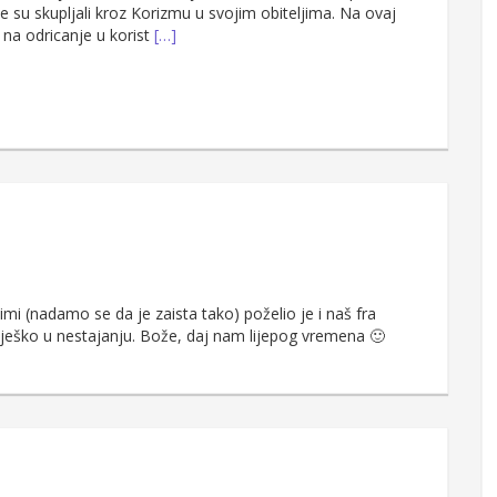
 su skupljali kroz Korizmu u svojim obiteljima. Na ovaj
 na odricanje u korist
[…]
i (nadamo se da je zaista tako) poželio je i naš fra
Snješko u nestajanju. Bože, daj nam lijepog vremena 🙂