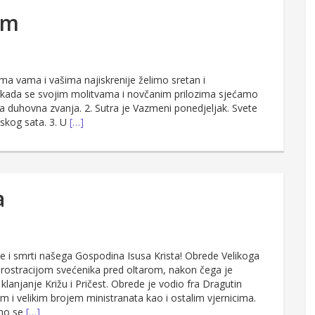
am
a vama i vašima najiskrenije želimo sretan i
u kada se svojim molitvama i novčanim prilozima sjećamo
a duhovna zvanja. 2. Sutra je Vazmeni ponedjeljak. Svete
jskog sata. 3. U
[…]
a
ke i smrti našega Gospodina Isusa Krista! Obrede Velikoga
rostracijom svećenika pred oltarom, nakon čega je
i, klanjanje Križu i Pričest. Obrede je vodio fra Dragutin
m i velikim brojem ministranata kao i ostalim vjernicima.
 smo se
[…]