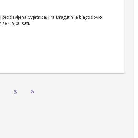
 proslavljena Cvjetnica. Fra Dragutin je blagoslovio
ise u 9,00 sati.
»
2
3