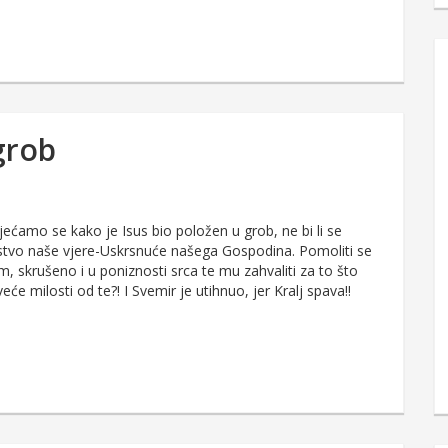
grob
jećamo se kako je Isus bio položen u grob, ne bi li se
jstvo naše vjere-Uskrsnuće našega Gospodina. Pomoliti se
 skrušeno i u poniznosti srca te mu zahvaliti za to što
veće milosti od te?! I Svemir je utihnuo, jer Kralj spava!!