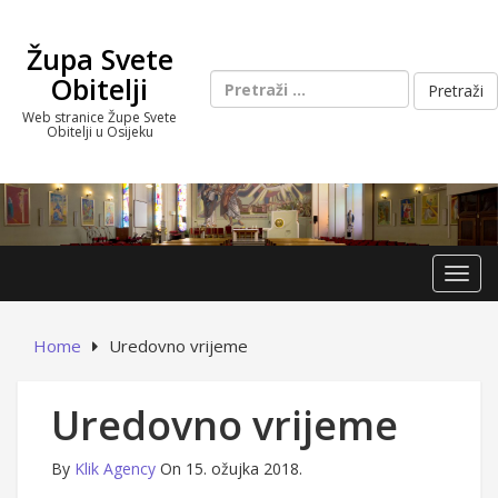
Skip
to
Župa Svete
content
Pretraži:
Obitelji
Web stranice Župe Svete
Obitelji u Osijeku
Toggl
Home
Uredovno vrijeme
Uredovno vrijeme
By
Klik Agency
On 15. ožujka 2018.