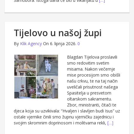
Samobora. Istoga dana će biti u Vikarijatu u
[…]
Tijelovo u našoj župi
By
Klik Agency
On 6. lipnja 2026.
0
Blagdan Tijelova proslavili
smo redovitim svetim
misama. Nakon večernje
mise procesijom smo obišli
našu crkvu, te na taj način
uveličali prisutnost našega
Spasitelja u presvetom
oltarskom sakramentu.
Zbor, ministranti, čitači te
djeca koja su uzvikivala: “Hvaljen i slavljen budi Isus” uz
ostale vjernike činili smo župnu vjerničku zajednicu i
svojim skromnim doprinosom i molitvama rekli,
[…]