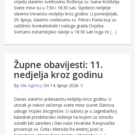
srijedu slavimo svetkovinu Rođenja sv. Ivana Krstitelja.
Svete mise su u 7:30 i 18:30 sati. Sljedeće nedjelje
slavimo trinaestu nedjelju kroz godinu. U ponedjeljak,
29. lipnja, slavimo svetkovinu sv. Petra i Pavla koji su
zaštitnici Konkatedrale i našega grada Osijeka.
Svečano euharistijsko slavlje u 18:30 sati toga će
[…]
Župne obavijesti: 11.
nedjelja kroz godinu
By
Klik Agency
On 14. lipnja 2026.
0
Danas slavimo jedanaestu nedjelju kroz godinu. U
utorak je nakon večernje svete mise susret članova
udruge Vojske Bezgrešne. U subotu je u zagrebačkoj
katedrali prezbitersko ređenje na kojem će između
ostalih biti zaređen i član naše Hrvatske franjevačke
provincije sv. Ćirila i Metoda fra Andrej Jozić iz