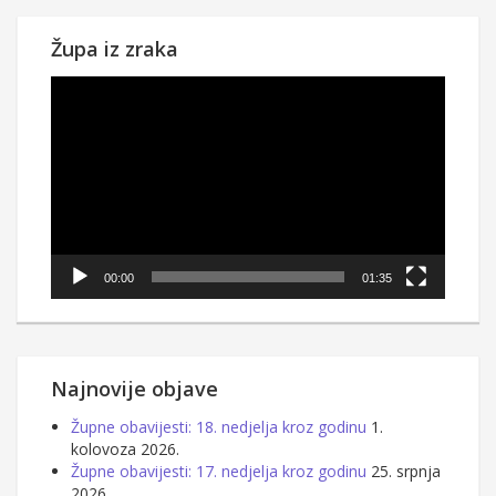
objava
Župa iz zraka
Reproduktor
videozapisa
00:00
01:35
Najnovije objave
Župne obavijesti: 18. nedjelja kroz godinu
1.
kolovoza 2026.
Župne obavijesti: 17. nedjelja kroz godinu
25. srpnja
2026.