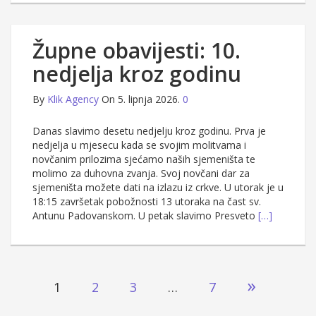
Župne obavijesti: 10.
nedjelja kroz godinu
By
Klik Agency
On 5. lipnja 2026.
0
Danas slavimo desetu nedjelju kroz godinu. Prva je
nedjelja u mjesecu kada se svojim molitvama i
novčanim prilozima sjećamo naših sjemeništa te
molimo za duhovna zvanja. Svoj novčani dar za
sjemeništa možete dati na izlazu iz crkve. U utorak je u
18:15 završetak pobožnosti 13 utoraka na čast sv.
Antunu Padovanskom. U petak slavimo Presveto
[…]
Brojevi
»
1
2
3
…
7
stranica