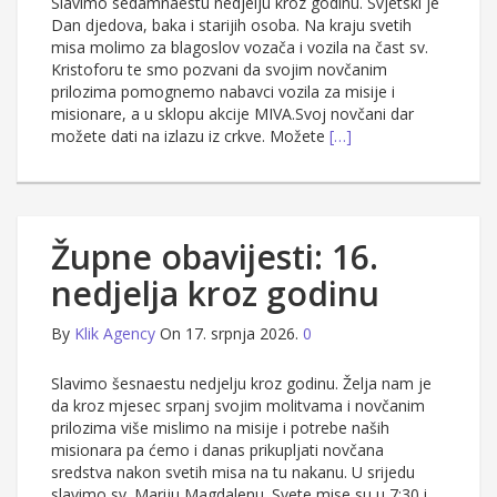
Slavimo sedamnaestu nedjelju kroz godinu. Svjetski je
Dan djedova, baka i starijih osoba. Na kraju svetih
misa molimo za blagoslov vozača i vozila na čast sv.
Kristoforu te smo pozvani da svojim novčanim
prilozima pomognemo nabavci vozila za misije i
misionare, a u sklopu akcije MIVA.Svoj novčani dar
možete dati na izlazu iz crkve. Možete
[…]
Župne obavijesti: 16.
nedjelja kroz godinu
By
Klik Agency
On 17. srpnja 2026.
0
Slavimo šesnaestu nedjelju kroz godinu. Želja nam je
da kroz mjesec srpanj svojim molitvama i novčanim
prilozima više mislimo na misije i potrebe naših
misionara pa ćemo i danas prikupljati novčana
sredstva nakon svetih misa na tu nakanu. U srijedu
slavimo sv. Mariju Magdalenu. Svete mise su u 7:30 i