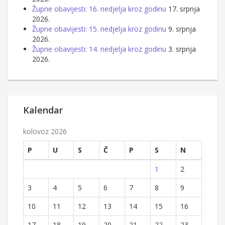
Župne obavijesti: 16. nedjelja kroz godinu
17. srpnja
2026.
Župne obavijesti: 15. nedjelja kroz godinu
9. srpnja
2026.
Župne obavijesti: 14. nedjelja kroz godinu
3. srpnja
2026.
Kalendar
kolovoz 2026
P
U
S
Č
P
S
N
1
2
3
4
5
6
7
8
9
10
11
12
13
14
15
16
17
18
19
20
21
22
23