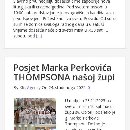
Slavimo prvu nedjelju došašća čime započinje nova
liturgijska ili crkvena godina. Pod svetom misom u
10:00 sati predstavljanje je ovogodišnjih kandidata za
prvu Ispovijed i Pričest kao i za svetu Potvrdu. Od sutra
su mise zornice svakoga radnog dana u 6 sati. U
vrijeme došašća neće biti svetih misa u 7:30 sati. U
subotu pod
[…]
Posjet Marka Perkovića
THOMPSONA našoj župi
By
Klik Agency
On 24. studenoga 2025.
0
U nedjelju 23.11.2025 na
svetoj misi u 10 sati našu
župu sv. Obitelji posjetio je
g. Marko Perković
Thompson. Došao je
zajedno s sa svojim