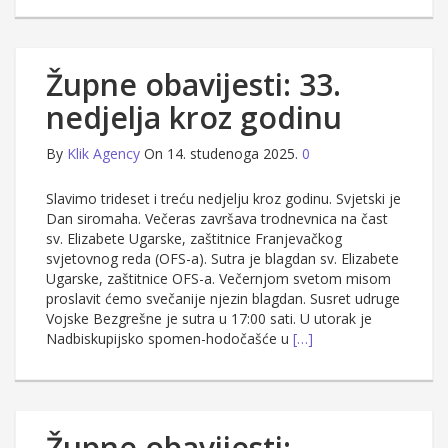
Župne obavijesti: 33.
nedjelja kroz godinu
By
Klik Agency
On 14. studenoga 2025.
0
Slavimo trideset i treću nedjelju kroz godinu. Svjetski je
Dan siromaha. Večeras završava trodnevnica na čast
sv. Elizabete Ugarske, zaštitnice Franjevačkog
svjetovnog reda (OFS-a). Sutra je blagdan sv. Elizabete
Ugarske, zaštitnice OFS-a. Večernjom svetom misom
proslavit ćemo svečanije njezin blagdan. Susret udruge
Vojske Bezgrešne je sutra u 17:00 sati. U utorak je
Nadbiskupijsko spomen-hodočašće u
[…]
Župne obavijesti: