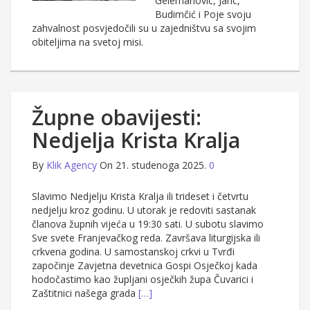
Gelemanović, Janc,
Budimčić i Poje svoju
zahvalnost posvjedočili su u zajedništvu sa svojim
obiteljima na svetoj misi.
Župne obavijesti:
Nedjelja Krista Kralja
By
Klik Agency
On 21. studenoga 2025.
0
Slavimo Nedjelju Krista Kralja ili trideset i četvrtu
nedjelju kroz godinu. U utorak je redoviti sastanak
članova župnih vijeća u 19:30 sati. U subotu slavimo
Sve svete Franjevačkog reda. Završava liturgijska ili
crkvena godina. U samostanskoj crkvi u Tvrđi
započinje Zavjetna devetnica Gospi Osječkoj kada
hodočastimo kao župljani osječkih župa Čuvarici i
Zaštitnici našega grada
[…]