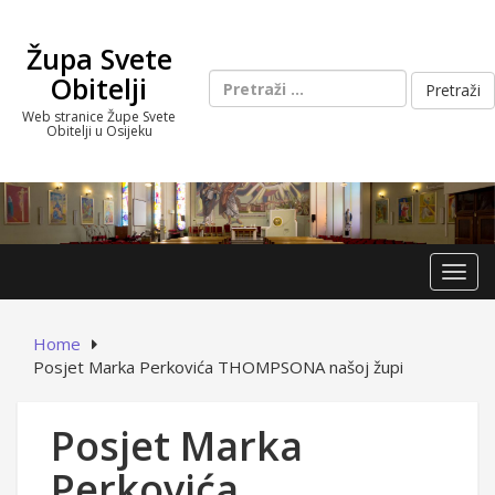
Skip
to
Župa Svete
content
Pretraži:
Obitelji
Web stranice Župe Svete
Obitelji u Osijeku
Toggl
Home
Posjet Marka Perkovića THOMPSONA našoj župi
Posjet Marka
Perkovića