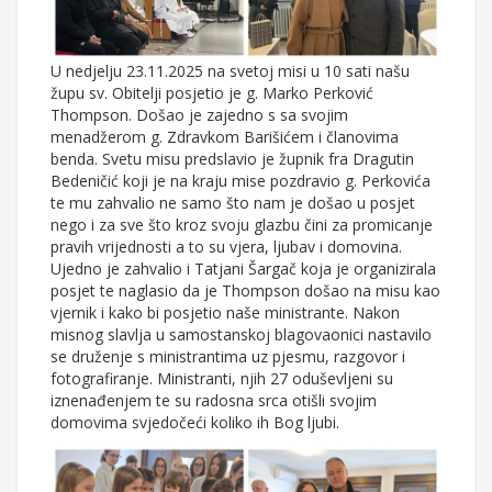
U nedjelju 23.11.2025 na svetoj misi u 10 sati našu
župu sv. Obitelji posjetio je g. Marko Perković
Thompson. Došao je zajedno s sa svojim
menadžerom g. Zdravkom Barišićem i članovima
benda. Svetu misu predslavio je župnik fra Dragutin
Bedeničić koji je na kraju mise pozdravio g. Perkovića
te mu zahvalio ne samo što nam je došao u posjet
nego i za sve što kroz svoju glazbu čini za promicanje
pravih vrijednosti a to su vjera, ljubav i domovina.
Ujedno je zahvalio i Tatjani Šargač koja je organizirala
posjet te naglasio da je Thompson došao na misu kao
vjernik i kako bi posjetio naše ministrante. Nakon
misnog slavlja u samostanskoj blagovaonici nastavilo
se druženje s ministrantima uz pjesmu, razgovor i
fotografiranje. Ministranti, njih 27 oduševljeni su
iznenađenjem te su radosna srca otišli svojim
domovima svjedočeći koliko ih Bog ljubi.