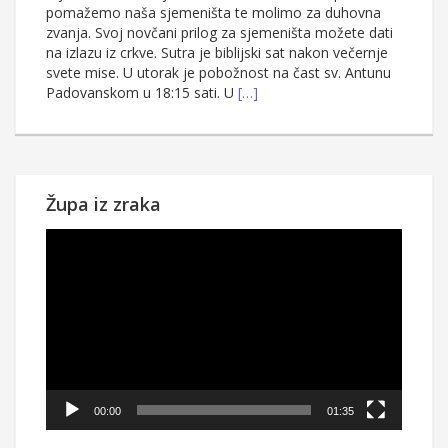
pomažemo naša sjemeništa te molimo za duhovna
zvanja. Svoj novčani prilog za sjemeništa možete dati
na izlazu iz crkve. Sutra je biblijski sat nakon večernje
svete mise. U utorak je pobožnost na čast sv. Antunu
Padovanskom u 18:15 sati. U
[…]
Župa iz zraka
Reproduktor
videozapisa
00:00
01:35