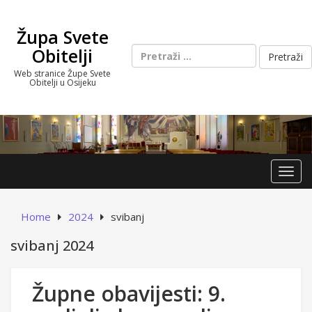
Skip
to
Župa Svete
content
Pretraži:
Obitelji
Web stranice Župe Svete
Obitelji u Osijeku
Toggl
Home
2024
svibanj
svibanj 2024
Župne obavijesti: 9.