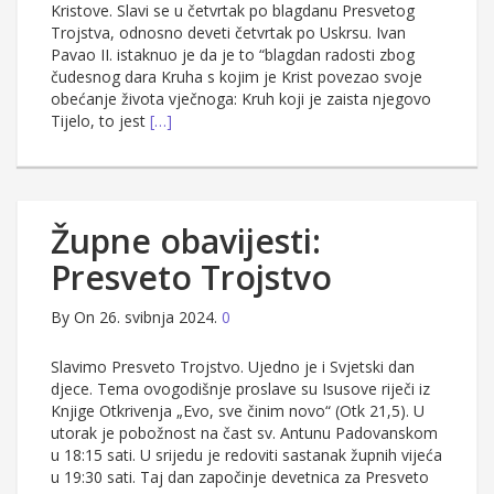
Kristove. Slavi se u četvrtak po blagdanu Presvetog
Trojstva, odnosno deveti četvrtak po Uskrsu. Ivan
Pavao II. istaknuo je da je to “blagdan radosti zbog
čudesnog dara Kruha s kojim je Krist povezao svoje
obećanje života vječnoga: Kruh koji je zaista njegovo
Tijelo, to jest
[…]
Župne obavijesti:
Presveto Trojstvo
By
On 26. svibnja 2024.
0
Slavimo Presveto Trojstvo. Ujedno je i Svjetski dan
djece. Tema ovogodišnje proslave su Isusove riječi iz
Knjige Otkrivenja „Evo, sve činim novo“ (Otk 21,5). U
utorak je pobožnost na čast sv. Antunu Padovanskom
u 18:15 sati. U srijedu je redoviti sastanak župnih vijeća
u 19:30 sati. Taj dan započinje devetnica za Presveto