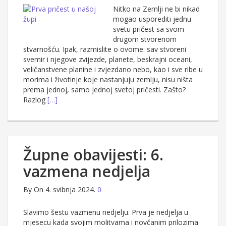
Nitko na Zemlji ne bi nikad
mogao usporediti jednu
svetu pričest sa svom
drugom stvorenom
stvarnošću. Ipak, razmislite o ovome: sav stvoreni
svemir i njegove zvijezde, planete, beskrajni oceani,
veličanstvene planine i zvjezdano nebo, kao i sve ribe u
morima i životinje koje nastanjuju zemlju, nisu ništa
prema jednoj, samo jednoj svetoj pričesti. Zašto?
Razlog
[…]
Župne obavijesti: 6.
vazmena nedjelja
By
On 4. svibnja 2024.
0
Slavimo šestu vazmenu nedjelju. Prva je nedjelja u
mjesecu kada svojim molitvama i novčanim prilozima