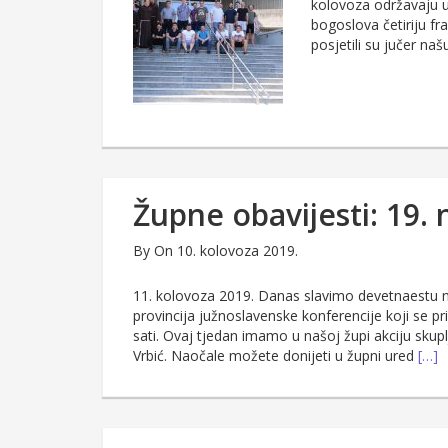
kolovoza održavaju u 
bogoslova četiriju fr
posjetili su jučer na
Župne obavijesti: 19. 
By
On 10. kolovoza 2019.
11. kolovoza 2019. Danas slavimo devetnaestu ned
provincija južnoslavenske konferencije koji se p
sati. Ovaj tjedan imamo u našoj župi akciju skuplj
Vrbić. Naočale možete donijeti u župni ured
[…]