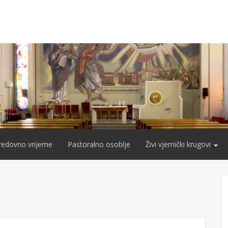
redovno vrijeme
Pastoralno osoblje
Živi vjernički krugovi