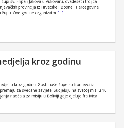
župi sv. Filipa i Jakova u Vukovaru, dvadeset i trojica
anjevačkih provincija iz Hrvatske i Bosne i Hercegovine
šu župu. Ove godine organizator
[…]
nedjelja kroz godinu
jelju kroz godinu. Gosti naše župe su franjevci iz
ripremaju za svečane zavjete. Sudjeluju na svetoj misi u 10
anja naočala za misiju u Boliviji gdje djeluje fra Ivica