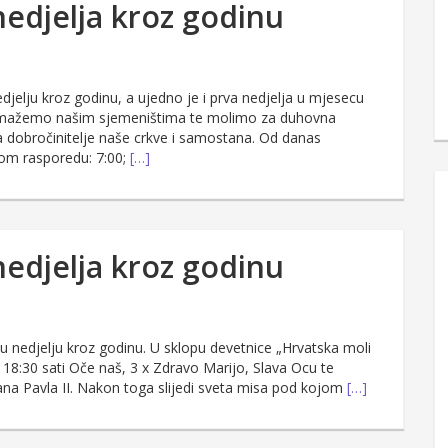
nedjelja kroz godinu
djelju kroz godinu, a ujedno je i prva nedjelja u mjesecu
omažemo našim sjemeništima te molimo za duhovna
dobročinitelje naše crkve i samostana. Od danas
tom rasporedu: 7:00;
[…]
nedjelja kroz godinu
u nedjelju kroz godinu. U sklopu devetnice „Hrvatska moli
 18:30 sati Oče naš, 3 x Zdravo Marijo, Slava Ocu te
vana Pavla II. Nakon toga slijedi sveta misa pod kojom
[…]