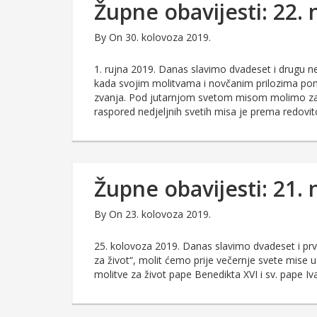
Župne obavijesti: 22. 
By
On 30. kolovoza 2019.
1. rujna 2019. Danas slavimo dvadeset i drugu ne
kada svojim molitvama i novčanim prilozima p
zvanja. Pod jutarnjom svetom misom molimo za 
raspored nedjeljnih svetih misa je prema redovi
Župne obavijesti: 21. 
By
On 23. kolovoza 2019.
25. kolovoza 2019. Danas slavimo dvadeset i prv
za život“, molit ćemo prije večernje svete mise u
molitve za život pape Benedikta XVI i sv. pape I