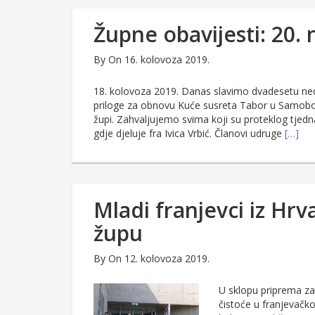
Župne obavijesti: 20. 
By
On 16. kolovoza 2019.
18. kolovoza 2019. Danas slavimo dvadesetu ned
priloge za obnovu Kuće susreta Tabor u Samoboru
župi. Zahvaljujemo svima koji su proteklog tjedna 
gdje djeluje fra Ivica Vrbić. Članovi udruge
[…]
Mladi franjevci iz Hrva
župu
By
On 12. kolovoza 2019.
U sklopu priprema za
čistoće u franjevačko