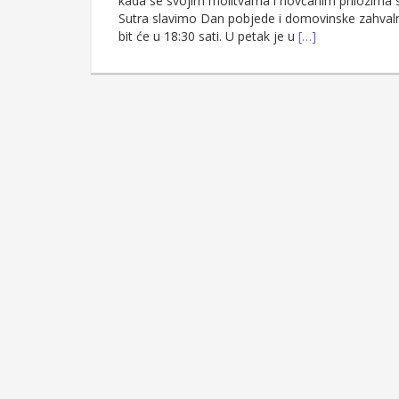
kada se svojim molitvama i novčanim prilozima 
Sutra slavimo Dan pobjede i domovinske zahvalno
bit će u 18:30 sati. U petak je u
[…]