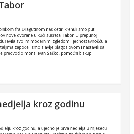
 Tabor
nikom fra Dragutinom nas četiri krenuli smo put
ov nove dvorane u kući susreta Tabor. U prepunoj
oduševila svojim modernim izgledom i jednostavnošću a
etaljima započeli smo slavlje blagoslovom i nastavili sa
e predvodio mons. Ivan Šaško, pomoćni biskup
nedjelja kroz godinu
jelju kroz godinu, a ujedno je prva nedjelja u mjesecu