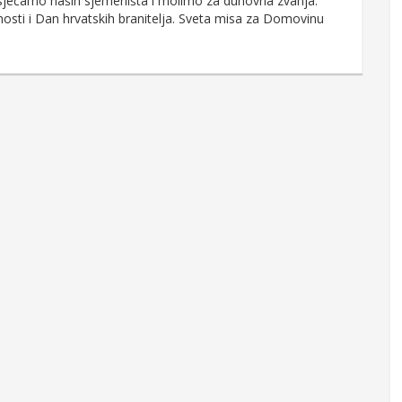
sjećamo naših sjemeništa i molimo za duhovna zvanja.
sti i Dan hrvatskih branitelja. Sveta misa za Domovinu