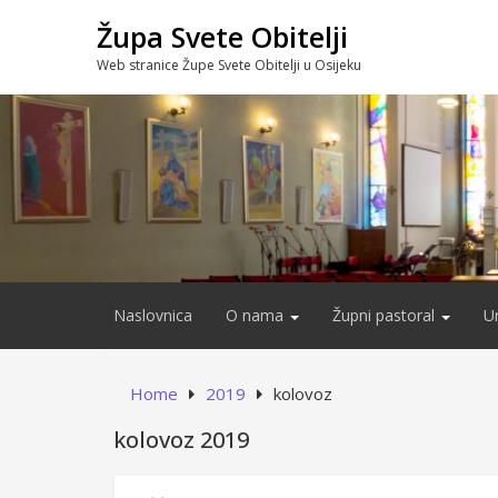
Skip
Župa Svete Obitelji
to
content
Web stranice Župe Svete Obitelji u Osijeku
Naslovnica
O nama
Župni pastoral
U
Home
2019
kolovoz
kolovoz 2019