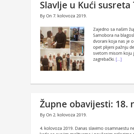
Slavlje u Kući susreta
By
On 7. kolovoza 2019.
Zajedno sa našim žup
Samobora na blagosl
dvorani koja nas je 
opet plijeni pažnju d
svetom misom koju j
zagrebački.
[…]
Župne obavijesti: 18. 
By
On 2. kolovoza 2019.
4. kolovoza 2019. Danas slavimo osamnaestu ned