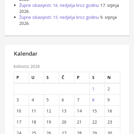
Župne obavijesti: 16. nedjelja kroz godinu
17. srpnja
2026.
Župne obavijesti: 15. nedjelja kroz godinu
9. srpnja
2026.
Kalendar
kolovoz 2026
P
U
S
Č
P
S
N
1
2
3
4
5
6
7
8
9
10
11
12
13
14
15
16
17
18
19
20
21
22
23
24
25
26
27
28
29
30