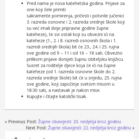
Pred nama je nova katehetska godina. Prijave za
one koji žele primiti
sakramente pomirenja, pričesti i potvrde (učenici
3. razreda osnovne i 2. razreda srednje škole koji
su već imali dvije pripravne godine župne
kateheze), te svi ostali koji su obvezni ići na
kateheze (1., 2. i 8. razredi osnovnih škola i 1.
razredi srednjih škola) bit će 23., 24. i 25. rujna
ove godine od 9 – 11 i od 16 – 18 sati. Obvezno
prilikom prijave donijeti župnu obiteljsku knjižicu.
Susret za roditelje djece koja će ići na župne
kateheze (od 1. razreda osnovne škole do 2.
razreda srednje škole) bit će u srijedu, 25. rujna
ove godine, koji započinje svetom misom u
18:30 sati, a nastavak je nakon mise.
Kupujte i čitajte katolički tisak.
« Previous Post:
Župne obavijesti: 20. nedjelja kroz godinu
Next Post:
Župne obavijesti: 22. nedjelja kroz godinu
»