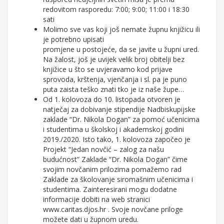
redovitom rasporedu: 7:00; 9:00; 11:00 i 18:30
sati
Molimo sve vas koji još nemate župnu knjižicu ili
je potrebno upisati
promjene u postojeće, da se javite u župni ured.
Na žalost, još je uvijek velik broj obitelji bez
knjižice u što se uvjeravamo kod prijave
sprovoda, krštenja, vjenčanja i sl. pa je puno
puta zaista teško znati tko je iz naše župe…
Od 1. kolovoza do 10. listopada otvoren je
natječaj za dobivanje stipendije Nadbiskupijske
zaklade “Dr. Nikola Dogan” za pomoć učenicima
i studentima u školskoj i akademskoj godini
2019./2020. Isto tako, 1. kolovoza započeo je
Projekt “Jedan novčić – zalog za našu
budućnost” Zaklade “Dr. Nikola Dogan” čime
svojim novčanim prilozima pomažemo rad
Zaklade za školovanje siromašnim učenicima i
studentima. Zainteresirani mogu dodatne
informacije dobiti na web stranici
www.caritas.djos.hr . Svoje novčane priloge
možete dati u župnom uredu.