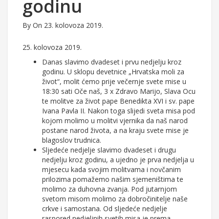
godinu
By
On 23. kolovoza 2019.
25. kolovoza 2019.
Danas slavimo dvadeset i prvu nedjelju kroz
godinu. U sklopu devetnice „Hrvatska moli za
život“, molit ćemo prije večernje svete mise u
18:30 sati Oče naš, 3 x Zdravo Marijo, Slava Ocu
te molitve za život pape Benedikta XVI i sv. pape
Ivana Pavla II. Nakon toga slijedi sveta misa pod
kojom molimo u molitvi vjernika da naš narod
postane narod života, a na kraju svete mise je
blagoslov trudnica.
Sljedeće nedjelje slavimo dvadeset i drugu
nedjelju kroz godinu, a ujedno je prva nedjelja u
mjesecu kada svojim molitvama i novčanim
prilozima pomažemo našim sjemeništima te
molimo za duhovna zvanja. Pod jutarnjom
svetom misom molimo za dobročinitelje naše
crkve i samostana. Od sljedeće nedjelje
raspored nedjeljnih svetih misa je prema