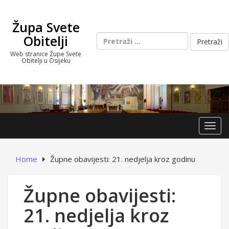
Skip
to
Župa Svete
content
Pretraži:
Obitelji
Web stranice Župe Svete
Obitelji u Osijeku
Toggl
Home
Župne obavijesti: 21. nedjelja kroz godinu
Župne obavijesti:
21. nedjelja kroz