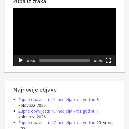
Župa iz zraka
Reproduktor
videozapisa
00:00
01:35
Najnovije objave
Župne obavijesti: 19. nedjelja kroz godinu
8.
kolovoza 2026.
Župne obavijesti: 18. nedjelja kroz godinu
1.
kolovoza 2026.
Župne obavijesti: 17. nedjelja kroz godinu
25. srpnja
2026.