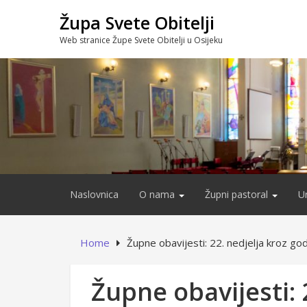
Skip
Župa Svete Obitelji
to
content
Web stranice Župe Svete Obitelji u Osijeku
Naslovnica
O nama
Župni pastoral
U
Home
Župne obavijesti: 22. nedjelja kroz go
Župne obavijesti: 