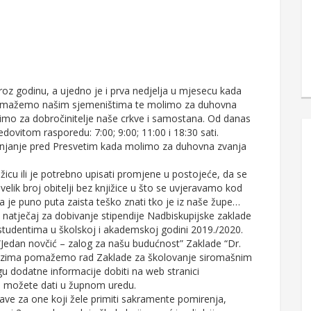
roz godinu, a ujedno je i prva nedjelja u mjesecu kada
pomažemo našim sjemeništima te molimo za duhovna
mo za dobročinitelje naše crkve i samostana. Od danas
dovitom rasporedu: 7:00; 9:00; 11:00 i 18:30 sati.
anjanje pred Presvetim kada molimo za duhovna zvanja
icu ili je potrebno upisati promjene u postojeće, da se
k velik broj obitelji bez knjižice u što se uvjeravamo kod
 pa je puno puta zaista teško znati tko je iz naše župe…
 natječaj za dobivanje stipendije Nadbiskupijske zaklade
studentima u školskoj i akademskoj godini 2019./2020.
“Jedan novčić – zalog za našu budućnost” Zaklade “Dr.
lozima pomažemo rad Zaklade za školovanje siromašnim
u dodatne informacije dobiti na web stranici
ge možete dati u župnom uredu.
ave za one koji žele primiti sakramente pomirenja,