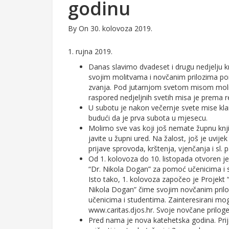
godinu
By
On 30. kolovoza 2019.
1. rujna 2019.
Danas slavimo dvadeset i drugu nedjelju k
svojim molitvama i novčanim prilozima 
zvanja. Pod jutarnjom svetom misom moli
raspored nedjeljnih svetih misa je prema re
U subotu je nakon večernje svete mise kl
budući da je prva subota u mjesecu.
Molimo sve vas koji još nemate župnu knjiž
javite u župni ured. Na žalost, još je uvije
prijave sprovoda, krštenja, vjenčanja i sl.
Od 1. kolovoza do 10. listopada otvoren je
“Dr. Nikola Dogan” za pomoć učenicima i 
Isto tako, 1. kolovoza započeo je Projekt 
Nikola Dogan” čime svojim novčanim pri
učenicima i studentima. Zainteresirani mog
www.caritas.djos.hr. Svoje novčane prilo
Pred nama je nova katehetska godina. Prij