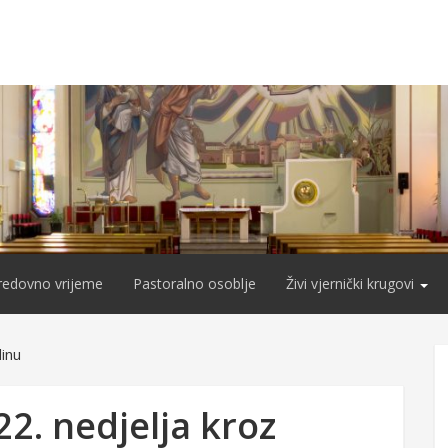
redovno vrijeme
Pastoralno osoblje
Živi vjernički krugovi
dinu
22. nedjelja kroz