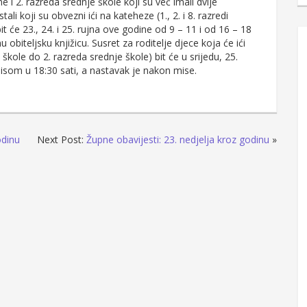
e i 2. razreda srednje škole koji su već imali dvije
li koji su obvezni ići na kateheze (1., 2. i 8. razredi
bit će 23., 24. i 25. rujna ove godine od 9 – 11 i od 16 – 18
 obiteljsku knjižicu. Susret za roditelje djece koja će ići
kole do 2. razreda srednje škole) bit će u srijedu, 25.
isom u 18:30 sati, a nastavak je nakon mise.
odinu
Next Post:
Župne obavijesti: 23. nedjelja kroz godinu
»