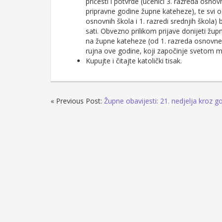
pričesti i potvrde (učenici 3. razreda osnovn
pripravne godine župne kateheze), te svi osta
osnovnih škola i 1. razredi srednjih škola) 
sati. Obvezno prilikom prijave donijeti župnu
na župne kateheze (od 1. razreda osnovne š
rujna ove godine, koji započinje svetom m
Kupujte i čitajte katolički tisak.
« Previous Post:
Župne obavijesti: 21. nedjelja kroz g