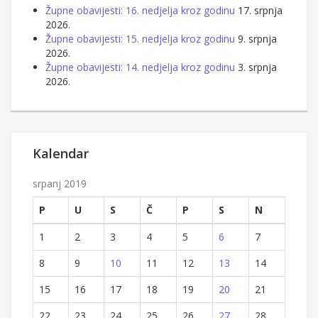
Župne obavijesti: 16. nedjelja kroz godinu
17. srpnja
2026.
Župne obavijesti: 15. nedjelja kroz godinu
9. srpnja
2026.
Župne obavijesti: 14. nedjelja kroz godinu
3. srpnja
2026.
Kalendar
srpanj 2019
P
U
S
Č
P
S
N
1
2
3
4
5
6
7
8
9
10
11
12
13
14
15
16
17
18
19
20
21
22
23
24
25
26
27
28