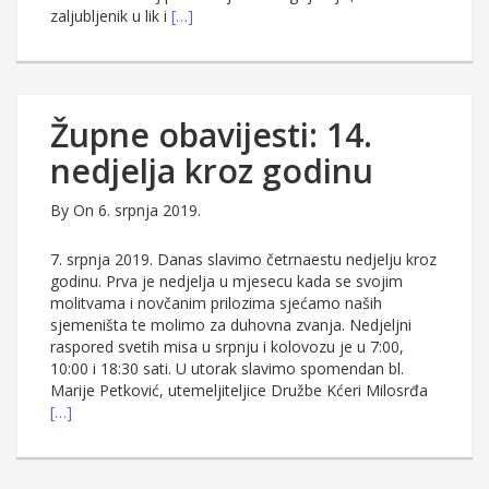
zaljubljenik u lik i
[…]
Župne obavijesti: 14.
nedjelja kroz godinu
By
On 6. srpnja 2019.
7. srpnja 2019. Danas slavimo četrnaestu nedjelju kroz
godinu. Prva je nedjelja u mjesecu kada se svojim
molitvama i novčanim prilozima sjećamo naših
sjemeništa te molimo za duhovna zvanja. Nedjeljni
raspored svetih misa u srpnju i kolovozu je u 7:00,
10:00 i 18:30 sati. U utorak slavimo spomendan bl.
Marije Petković, utemeljiteljice Družbe Kćeri Milosrđa
[…]