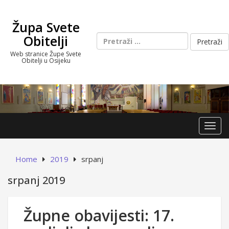
Skip
to
Župa Svete
content
Pretraži:
Obitelji
Web stranice Župe Svete
Obitelji u Osijeku
Toggl
Home
2019
srpanj
srpanj 2019
Župne obavijesti: 17.