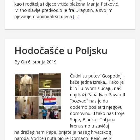
kao i roditelja i djece vrtića blažena Marija Petković.
Misno slavlje predvodio je fra Dragutin, a svojim
pjevanjem animirali su djeca
[…]
Hodočašće u Poljsku
By
On 6. srpnja 2019.
Čudni su putevi Gospodnji,
kaže jedna izreka…Tako je
bilo i u ovom slučaju, naš
najdraži Papa Ivan Pavao II
“pozvao” nas je da
dođemo posjetiti njegovu
domovinu…I tako nas troje
Stipe, Blanka i Tatjana
krenusmo u zavičaj
najdražeg nam Pape, prijatelja našeg hrvatskog
naroda. Voditelj puta bio je Domagoj Pejić, veliki