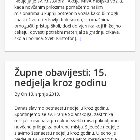
Nedjelja je sv. Kristofora i Akcija MIVA misijska vozila,
kada novčanim prilozima pomažemo našim
misionarima u kupnji potrebnih vozila kako bi mogli
spasiti živote i zdravlje bolesnima, siromašnima
omogućiti pristup školi, doći do vjernika koji ih željno
čekaju, dovesti potrebni materijal za gradnju crkava,
škola i bolnica. Sveti Kristofor
[…]
Župne obavijesti: 15.
nedjelja kroz godinu
By
On 13. srpnja 2019.
Danas slavimo petnaestu nedjelju kroz godinu.
Spominjemo se sv. Franje Solanskoga, zaštitnika
misija i misionara pa nakon svetih misa prikupljamo
novčane priloge za potrebe misija. Sljedeće nedjelje
slavimo šesnaestu nedjelju kroz godinu. Ujedno je
Nedjelja sv. Kristofora i Akcija MIVA misijska vozila,