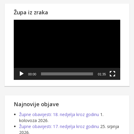
Župa iz zraka
Reproduktor
videozapisa
00:00
01:35
Najnovije objave
Župne obavijesti: 18. nedjelja kroz godinu
1.
kolovoza 2026.
Župne obavijesti: 17. nedjelja kroz godinu
25. srpnja
2026.