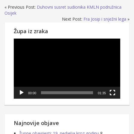
« Previous Post:
Duhovni susret sudionika KMLN podružnica
Osijek
Next Post:
Fra Josip i snježni lega
»
Župa iz zraka
Reproduktor
videozapisa
00:00
01:35
Najnovije objave
Župne obavijesti: 19. nedjelja kroz godinu
8.