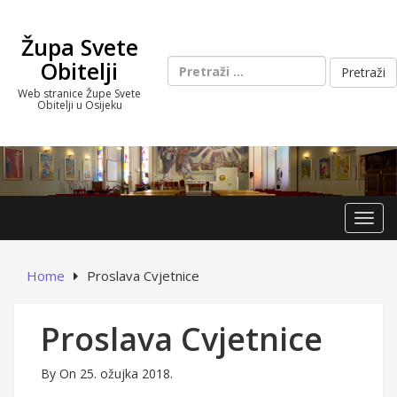
Skip
to
Župa Svete
content
Pretraži:
Obitelji
Web stranice Župe Svete
Obitelji u Osijeku
Toggl
Home
Proslava Cvjetnice
Proslava Cvjetnice
By
On 25. ožujka 2018.