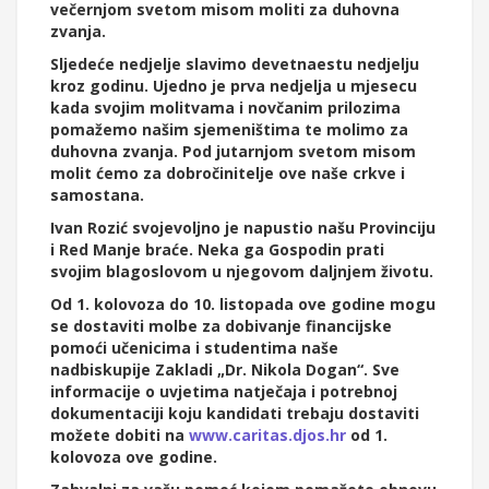
večernjom svetom misom moliti za duhovna
zvanja.
Sljedeće nedjelje slavimo devetnaestu nedjelju
kroz godinu. Ujedno je prva nedjelja u mjesecu
kada svojim molitvama i novčanim prilozima
pomažemo našim sjemeništima te molimo za
duhovna zvanja. Pod jutarnjom svetom misom
molit ćemo za dobročinitelje ove naše crkve i
samostana.
Ivan Rozić svojevoljno je napustio našu Provinciju
i Red Manje braće. Neka ga Gospodin prati
svojim blagoslovom u njegovom daljnjem životu.
Od 1. kolovoza do 10. listopada ove godine mogu
se dostaviti molbe za dobivanje financijske
pomoći učenicima i studentima naše
nadbiskupije Zakladi „Dr. Nikola Dogan“. Sve
informacije o uvjetima natječaja i potrebnoj
dokumentaciji koju kandidati trebaju dostaviti
možete dobiti na
www.caritas.djos.hr
od 1.
kolovoza ove godine.