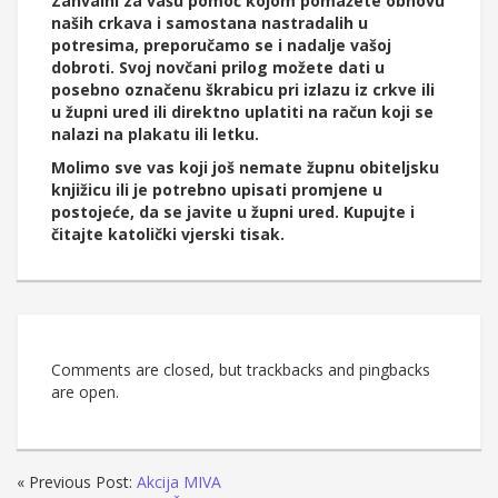
Zahvalni za vašu pomoć kojom pomažete obnovu
naših crkava i samostana nastradalih u
potresima, preporučamo se i nadalje vašoj
dobroti. Svoj novčani prilog možete dati u
posebno označenu škrabicu pri izlazu iz crkve ili
u župni ured ili direktno uplatiti na račun koji se
nalazi na plakatu ili letku.
Molimo sve vas koji još nemate župnu obiteljsku
knjižicu ili je potrebno upisati promjene u
postojeće, da se javite u župni ured. Kupujte i
čitajte katolički vjerski tisak.
Comments are closed, but trackbacks and pingbacks
are open.
« Previous Post:
Akcija MIVA