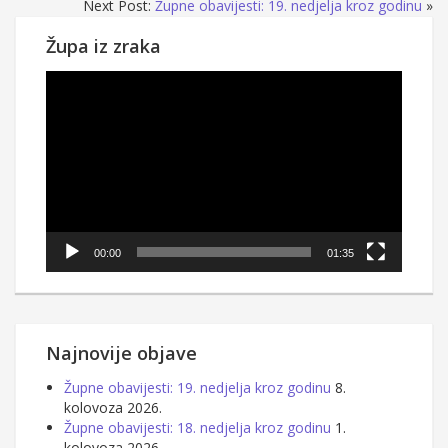
Next Post:
Župne obavijesti: 19. nedjelja kroz godinu
»
Župa iz zraka
Reproduktor
videozapisa
00:00
01:35
Najnovije objave
Župne obavijesti: 19. nedjelja kroz godinu
8.
kolovoza 2026.
Župne obavijesti: 18. nedjelja kroz godinu
1.
kolovoza 2026.