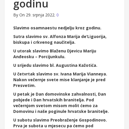
godinu
By
On 29. srpnja 2022.
0
Slavimo
osamnaestu nedjelju kroz godinu.
Sutra slavimo sv. Alfonza Marija de’Liguorija,
biskupa i crkvenog naučitelja.
U utorak slavimo Blaženu Djevicu Mariju
Anđeosku – Porcijunkulu.
U srijedu slavimo bl. Augustina Kažotića.
U četvrtak slavimo sv. Ivana Marija Vianneya.
Nakon večernje svete mise klanjanje je pred
Presvetim.
U petak je Dan domovinske zahvalnosti, Dan
pobjede i Dan hrvatskih branitelja. Pod
večernjom svetom misom molit ćemo za
Domovinu i naše poginule hrvatske branitelje.
U subotu slavimo Preobraženje Gospodinovo.
Prva je subota u mjesecu pa ćemo pod