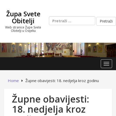
Skip
to
Župa Svete
content
Pretraži:
Obitelji
Web stranice Župe Svete
Obitelji u Osijeku
Toggl
Home
Župne obavijesti: 18. nedjelja kroz godinu
Župne obavijesti:
18. nedjelja kroz