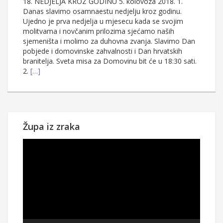
18. NEDJELJA KROZ GODINU 5. kolovoza 2018. 1.
Danas slavimo osamnaestu nedjelju kroz godinu.
Ujedno je prva nedjelja u mjesecu kada se svojim
molitvama i novčanim prilozima sjećamo naših
sjemeništa i molimo za duhovna zvanja. Slavimo Dan
pobjede i domovinske zahvalnosti i Dan hrvatskih
branitelja. Sveta misa za Domovinu bit će u 18:30 sati.
2.
[…]
Župa iz zraka
Reproduktor
videozapisa