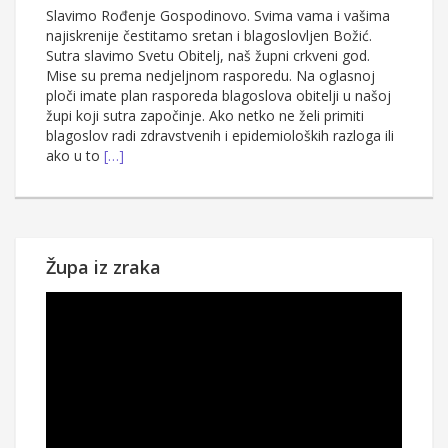
Slavimo Rođenje Gospodinovo. Svima vama i vašima
najiskrenije čestitamo sretan i blagoslovljen Božić.
Sutra slavimo Svetu Obitelj, naš župni crkveni god.
Mise su prema nedjeljnom rasporedu. Na oglasnoj
ploči imate plan rasporeda blagoslova obitelji u našoj
župi koji sutra započinje. Ako netko ne želi primiti
blagoslov radi zdravstvenih i epidemioloških razloga ili
ako u to
[…]
Župa iz zraka
Reproduktor
videozapisa