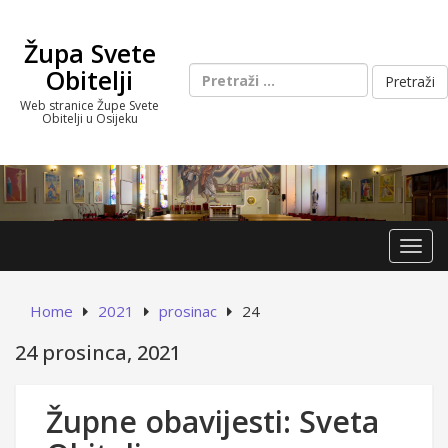
Skip
to
Župa Svete
content
Pretraži:
Obitelji
Web stranice Župe Svete
Obitelji u Osijeku
Toggl
Home
2021
prosinac
24
24 prosinca, 2021
Župne obavijesti: Sveta