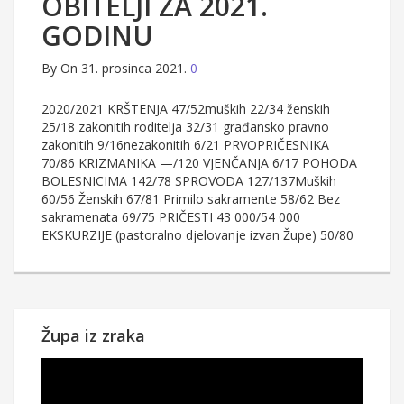
OBITELJI ZA 2021.
GODINU
By
On 31. prosinca 2021.
0
2020/2021 KRŠTENJA 47/52muških 22/34 ženskih
25/18 zakonitih roditelja 32/31 građansko pravno
zakonitih 9/16nezakonitih 6/21 PRVOPRIČESNIKA
70/86 KRIZMANIKA —/120 VJENČANJA 6/17 POHODA
BOLESNICIMA 142/78 SPROVODA 127/137Muških
60/56 Ženskih 67/81 Primilo sakramente 58/62 Bez
sakramenata 69/75 PRIČESTI 43 000/54 000
EKSKURZIJE (pastoralno djelovanje izvan Župe) 50/80
Župa iz zraka
Reproduktor
videozapisa