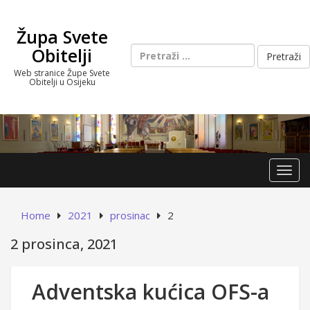
Skip
to
Župa Svete
content
Pretraži:
Obitelji
Web stranice Župe Svete
Obitelji u Osijeku
Toggl
Home
2021
prosinac
2
2 prosinca, 2021
Adventska kućica OFS-a