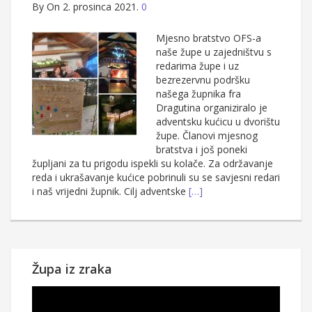
By
On 2. prosinca 2021.
0
Mjesno bratstvo OFS-a
naše župe u zajedništvu s
redarima župe i uz
bezrezervnu podršku
našega župnika fra
Dragutina organiziralo je
adventsku kućicu u dvorištu
župe. Članovi mjesnog
bratstva i još poneki
župljani za tu prigodu ispekli su kolače. Za održavanje
reda i ukrašavanje kućice pobrinuli su se savjesni redari
i naš vrijedni župnik. Cilj adventske
[…]
Župa iz zraka
Reproduktor
videozapisa