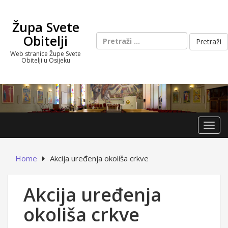
Skip
to
Župa Svete
content
Pretraži:
Obitelji
Web stranice Župe Svete
Obitelji u Osijeku
Toggl
Home
Akcija uređenja okoliša crkve
Akcija uređenja
okoliša crkve