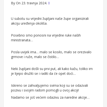
By
On 23. travnja 2024.
0
U subotu su vrijedni župljani naše župe organizirali
akciju uređenja okoliša.
Posebno smo ponosni na vrijedne ruke naših
ministranata…
Posla uvijek ima… malo se kosilo, malo se orezivalo
grmove i ruže, malo se čistilo…
Neki župljani došli su prvi put, ali kako kažu, toliko im
je lijepo družiti se i raditi da će opet doći…
Iskreno se zahvaljujemo svima koji su se odazvali
pozivu i svojim radom pomogli u ovoj akciji!
Nadamo se još većem odazivu za naredne akcije…