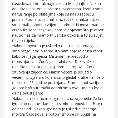
časoslova uz kratak nagovor fra Ivice Janjića. Nakon
dolaska u pastoralni centar u Nijemcima, krenuli smo
na tuširanje po obiteljima koje su nas s radošću
primile. Poslije toga imali smo ručak, a nakon ručka
smo imali slobodno vrijeme i odmor. Nagovor nam je
držao fra Ivica Janjić koji nam je pojasnio što je otpor i
naučio nas da imamo tri uzroka otpora, a to su svijet,
đavao i tijelo.
Nakon nagovora je uslijedio rad u skupinama gdje
smo razgovarali o tome što nam najviše pruža otpor i
kako se njega riješiti. Misu nam je predvodio
monsinjor Ivan Ćurić, generalni vikar Đakovačko-
osječke nadbiskupije, koji nam je propovijedao o
žrtvovanju zajednice. Nakon večere je uslijedio
večernji program u kojem smo gledali kratke filmiće o
obiljetnici 25. godine postojanja Frame i motivacijske
govore bivših framaša da izdržimo ovaj Hod do kraja i
da ne odustajemo.
Nakon filmića smo imali igru s puno zagonetki. Za kraj
igre smo napravili lađu kao simbol prepuštanja Bogu
da nas vodi. Nakon igre nam je uslijedila večernja
molitva Časoslova, a potom smo se svi uputili na