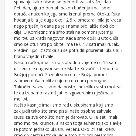
spavanje kako bismo se odmorili za sutrašnji dan.
Peti dan, ujutro odmah nakon buđenja imali smo
doručak nakon kojega smo krenuli prema Otoku. Ruta
hodanja bila je duga oko 12,5 kilometara i bila je kraća
nego prijašnjih dana pa je i nama bilo lakše doći do
cilja. U Komletincima smo stali na odmor i jutarnju
molitvu uz kratki nagovor. Kada smo došli u Otok, išli
smo se otuširati po obiteljima te u 13 sati imali ručak.
Predivni ljudi iz Otoka su se potrudili pripremiti ukusnu i
hranu vrijednu hvale.
Nakon ručka, imali smo slobodno vrijeme i u 16 sati
uslijedio je nagovor sestre Marte Kovačić s temom o
Božjoj pomoći. Saznali smo da je Božja pomoć
zapravo naša molitva njemu da nam pomogne.
Također, saznali smo da postoji nekoliko vrsta molitve
te da trebamo razmišljati o izgovorenim riječima u
molitvi.
Nešto kasnije imali smo rad u skupinama koji smo
zaključili tako što smo pisali naše osobne zahvale
Isusu za sve ono što nam je darovao. U 18 sati imali
smo molitvu krunice, a nakon toga euharistijsko slavlje
te potom jednako ukusnu večeru. Oko 21 sati krenuli
smo do centra Otoka, gdje smo svojom pjesmom,