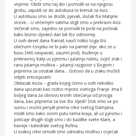
vrijeme. Obišli smo taj dio i pomolili se na njegovu
grobu, zaputili se do autobusa te krenuli za Asiz.
U autobusu smo se družili, pjevali, slušali fra Matijine
viceve… U večernjim satima stigli smo u prekrasni Asiz.
Večerali smo, zajedno se pomolili te pošli na počinak
kako bismo sljedeći dan bili što odmorniji.
U ovih devet dana framaš nauči toliko toga što
običnom čovjeku ne bi palo na pamet (npr. ako se u
busu želiš naspavati, zauzmi pod). Buđenje u
prekrasnoj Italiji uz pjesmu i jutarnju rutinu, svjež zrak i
rana jutarnja molitva – jutarnji razgovor s Bogom i
priprema za ostatak dana… Gotovo da u zraku možeš
vidjeti entuzijazam.
Obilazak Asiza – grada kojeg ćemo u ovih nekoliko
dana upoznati kao rodno mjesto svetoga Franje. Ima li
boljeg dana za obnovu krsnih obećanja od prvoga
dana, kao priprema za sve što sljedi? Dok smo se po
suncu i vrućini penjali prema crkvi svetog Damjana,
mislili smo kako ovom putu nema kraja, ali uz pjesmu i
poticaje drugih stigli smo i do bazilike svete Klare, a
kasnije i katedrale svetog Rufina.
U svakoj crkvi izmolili smo zahvalnu molitvu i osjećali