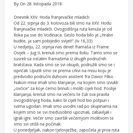
By
On 28. listopada 2018.
Dnevnik XXV. Hoda franjevačke mladeži
Od 22. srpnja do 3. kolovoza bili smo na XXV. Hodu
franjevačke mladeži. Ovogodišnja ruta kenula je od
Iloka pa sve do Vođinaca. Geslo hoda bilo je „Hrabri
budite, ja sam pobijedio svijet!“ (Iv 16,33)
U nedjelju, 22. srpnja nas devet framaša iz Frame
Osijek – Jug II, krenuli smo prema Iloku. Tamo smo se
susreli sa ostalim framašima iz drugih područnih
bratstava. Kada smo se svi okupili, podružili smo se i
ispričali. Uputili smo se prema crkvi na misu koju je
predvodio područni duhovni asistent fra Davor Filko.
Nakon mise imali smo klanjanje, na kojem smo izvukli
„ovčice“ za koje ćemo brinuti i moliti cijeli hod. Poslije
klanjanja, krenuli smo na večeru te čuli sva pravila
ovogodišnjeg hoda, kako bi cijeli hod bio potpun i
svima ugodan. Imali smo uvodni rad po skupinama na
kojem smo se svi međusobno upoznali, zabavljali i
igrali igre. Večer smo završili večernjom molitvom te
smo svi otišli na počinak.
U ponedjeljak, nakon tjelovježbe, započela je prva ruta