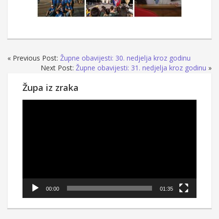
« Previous Post:
Župne obavijesti: 30. nedjelja kroz godinu
Next Post:
Župne obavijesti: 31. nedjelja kroz godinu
»
Župa iz zraka
Reproduktor
videozapisa
00:00
01:35