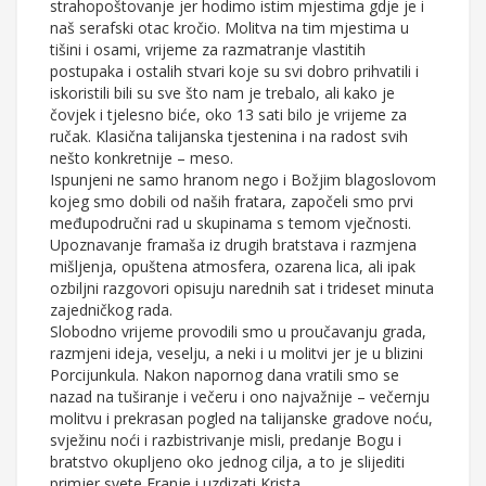
strahopoštovanje jer hodimo istim mjestima gdje je i
naš serafski otac kročio. Molitva na tim mjestima u
tišini i osami, vrijeme za razmatranje vlastitih
postupaka i ostalih stvari koje su svi dobro prihvatili i
iskoristili bili su sve što nam je trebalo, ali kako je
čovjek i tjelesno biće, oko 13 sati bilo je vrijeme za
ručak. Klasična talijanska tjestenina i na radost svih
nešto konkretnije – meso.
Ispunjeni ne samo hranom nego i Božjim blagoslovom
kojeg smo dobili od naših fratara, započeli smo prvi
međupodručni rad u skupinama s temom vječnosti.
Upoznavanje framaša iz drugih bratstava i razmjena
mišljenja, opuštena atmosfera, ozarena lica, ali ipak
ozbiljni razgovori opisuju narednih sat i trideset minuta
zajedničkog rada.
Slobodno vrijeme provodili smo u proučavanju grada,
razmjeni ideja, veselju, a neki i u molitvi jer je u blizini
Porcijunkula. Nakon napornog dana vratili smo se
nazad na tuširanje i večeru i ono najvažnije – večernju
molitvu i prekrasan pogled na talijanske gradove noću,
svježinu noći i razbistrivanje misli, predanje Bogu i
bratstvo okupljeno oko jednog cilja, a to je slijediti
primjer svete Franje i uzdizati Krista.