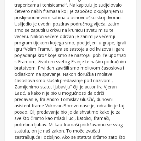
trapericama i tenisicama!“. Na kapitulu je sudjelovalo
četvero naših framaša koji je započeo okupljanjem u
poslijepodnevnim satima u osnovnoškolskoj dvorani.
Uslijedio je uvodni pozdrav područnog vijeća, zatim
smo se zaputili u crkvu na krunicu i svetu misu te
večeru. Nakon večere održan je zanimljiv večernji
program tijekom kojega smo, podijeljeni u grupe, igrali
igru “Volim Framu”. Igra se sastojala od kvizova i igara
pogađanja kroz koje smo se nastojali pobliže upoznati
s Framom, životom svetog Franje te našim područnim
bratstvom. Prvi dan završili smo molitvom časoslova i
odlaskom na spavanje. Nakon doručka i molitve
časoslova smo slušali predavanje pod nazivom „
Zamijenimo statut ljubavlju“ čiji je autor fra Vjeran
Lazić, a kako nije bio u mogućnosti da održi
predavanje, fra Andro Tomislav Gluščić, duhovni
asistent frame Vukovar-Borovo naselje, odradio je taj
posao. Cilj predavanja bio je da shvatimo kako je za
sve što činimo kao mladi ljudi, katolici, framaši,
potrebna ljubav. Mi kao framaši pridržavamo se svog
statuta, on je naš zakon. To može zvučati
zastrašujuće i ozbiljno. Ako se statuta držimo zato što