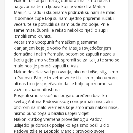
Nakon tuširanja i malog odmora imali smo ručak i
nagovor na temu ljubavi koji je vodio fra Matija
Marijić. U radu u skupinama pridružili su nam se mladi
iz domaće župe koji su nam ujedno pripremili ručak i
večeru te se potrudili da nam bude što bolje. Prije
same mise, župnik je rekao nekoliko riječi o župi i
izmolili smo krunicu.
Večer smo upotpunili framaškim pjesmama,
klanjanjem koje je vodio fra Matija i svjedočenjem
domaćina i naših framaša, potom se zaputili nazad u
školu gdje smo večerali, spremili se za Italiju te smo se
malo poslije ponoći zaputili u Asiz.
Nakon desetak sati putovanja, ako ne i više, stigli smo
u Padovu. Bilo je izuzetno vruće i bili smo jako umorni,
ali nas to nije sprječavalo da se bolje upoznamo sa
važnim znamenitostima.
Posjetili smo raskošnu i bogato uređenu baziliku
svetog Antuna Padovanskog i ondje imali misu, ali s
obzirom na malo vremena koje smo imali nakon mise,
nismo puno toga u bazilici uspjeli vidjeti.
Nakon kratkog vremena provedenog u Padovi,
uslijedio je doručak poslije kojega smo pošli u dio
Padove gdje je Leopold Mandić provodio svoje