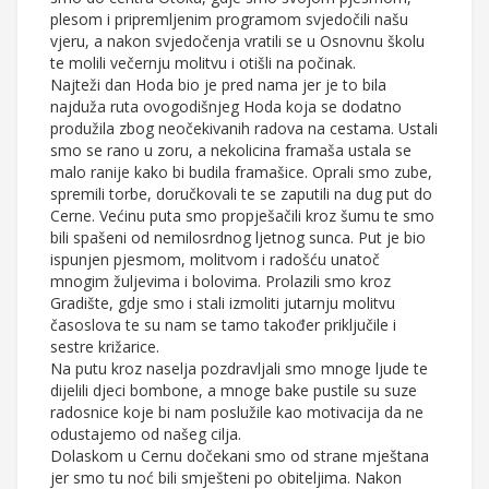
plesom i pripremljenim programom svjedočili našu
vjeru, a nakon svjedočenja vratili se u Osnovnu školu
te molili večernju molitvu i otišli na počinak.
Najteži dan Hoda bio je pred nama jer je to bila
najduža ruta ovogodišnjeg Hoda koja se dodatno
produžila zbog neočekivanih radova na cestama. Ustali
smo se rano u zoru, a nekolicina framaša ustala se
malo ranije kako bi budila framašice. Oprali smo zube,
spremili torbe, doručkovali te se zaputili na dug put do
Cerne. Većinu puta smo propješačili kroz šumu te smo
bili spašeni od nemilosrdnog ljetnog sunca. Put je bio
ispunjen pjesmom, molitvom i radošću unatoč
mnogim žuljevima i bolovima. Prolazili smo kroz
Gradište, gdje smo i stali izmoliti jutarnju molitvu
časoslova te su nam se tamo također priključile i
sestre križarice.
Na putu kroz naselja pozdravljali smo mnoge ljude te
dijelili djeci bombone, a mnoge bake pustile su suze
radosnice koje bi nam poslužile kao motivacija da ne
odustajemo od našeg cilja.
Dolaskom u Cernu dočekani smo od strane mještana
jer smo tu noć bili smješteni po obiteljima. Nakon