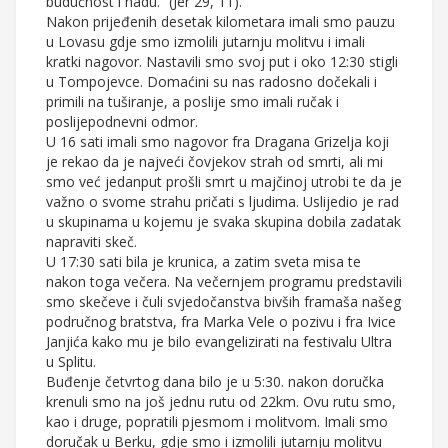
budućnost i nadu.” (Jer 29, 11).
Nakon prijeđenih desetak kilometara imali smo pauzu
u Lovasu gdje smo izmolili jutarnju molitvu i imali
kratki nagovor. Nastavili smo svoj put i oko 12:30 stigli
u Tompojevce. Domaćini su nas radosno dočekali i
primili na tuširanje, a poslije smo imali ručak i
poslijepodnevni odmor.
U 16 sati imali smo nagovor fra Dragana Grizelja koji
je rekao da je najveći čovjekov strah od smrti, ali mi
smo već jedanput prošli smrt u majčinoj utrobi te da je
važno o svome strahu pričati s ljudima. Uslijedio je rad
u skupinama u kojemu je svaka skupina dobila zadatak
napraviti skeč.
U 17:30 sati bila je krunica, a zatim sveta misa te
nakon toga večera. Na večernjem programu predstavili
smo skečeve i čuli svjedočanstva bivših framaša našeg
područnog bratstva, fra Marka Vele o pozivu i fra Ivice
Janjića kako mu je bilo evangelizirati na festivalu Ultra
u Splitu.
Buđenje četvrtog dana bilo je u 5:30. nakon doručka
krenuli smo na još jednu rutu od 22km. Ovu rutu smo,
kao i druge, popratili pjesmom i molitvom. Imali smo
doručak u Berku, gdje smo i izmolili jutarnju molitvu