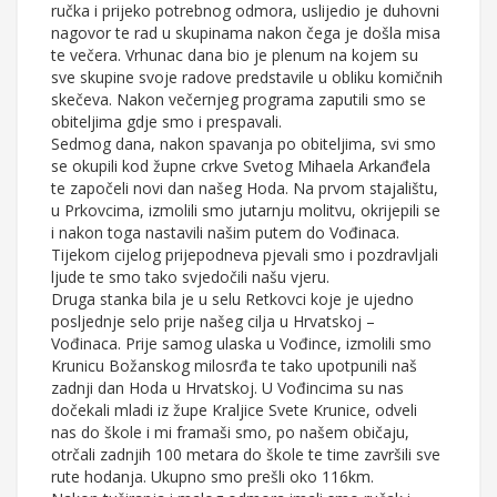
ručka i prijeko potrebnog odmora, uslijedio je duhovni
nagovor te rad u skupinama nakon čega je došla misa
te večera. Vrhunac dana bio je plenum na kojem su
sve skupine svoje radove predstavile u obliku komičnih
skečeva. Nakon večernjeg programa zaputili smo se
obiteljima gdje smo i prespavali.
Sedmog dana, nakon spavanja po obiteljima, svi smo
se okupili kod župne crkve Svetog Mihaela Arkanđela
te započeli novi dan našeg Hoda. Na prvom stajalištu,
u Prkovcima, izmolili smo jutarnju molitvu, okrijepili se
i nakon toga nastavili našim putem do Vođinaca.
Tijekom cijelog prijepodneva pjevali smo i pozdravljali
ljude te smo tako svjedočili našu vjeru.
Druga stanka bila je u selu Retkovci koje je ujedno
posljednje selo prije našeg cilja u Hrvatskoj –
Vođinaca. Prije samog ulaska u Vođince, izmolili smo
Krunicu Božanskog milosrđa te tako upotpunili naš
zadnji dan Hoda u Hrvatskoj. U Vođincima su nas
dočekali mladi iz župe Kraljice Svete Krunice, odveli
nas do škole i mi framaši smo, po našem običaju,
otrčali zadnjih 100 metara do škole te time završili sve
rute hodanja. Ukupno smo prešli oko 116km.