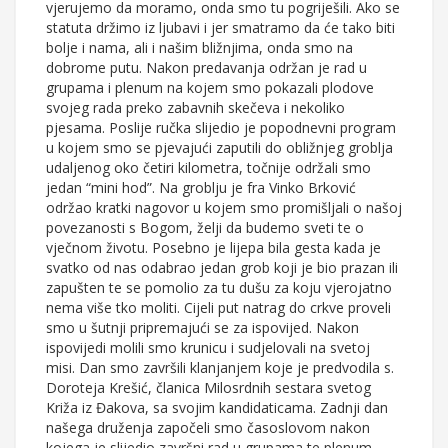
vjerujemo da moramo, onda smo tu pogriješili. Ako se
statuta držimo iz ljubavi i jer smatramo da će tako biti
bolje i nama, ali i našim bližnjima, onda smo na
dobrome putu. Nakon predavanja održan je rad u
grupama i plenum na kojem smo pokazali plodove
svojeg rada preko zabavnih skečeva i nekoliko
pjesama. Poslije ručka slijedio je popodnevni program
u kojem smo se pjevajući zaputili do obližnjeg groblja
udaljenog oko četiri kilometra, točnije održali smo
jedan “mini hod”. Na groblju je fra Vinko Brković
održao kratki nagovor u kojem smo promišljali o našoj
povezanosti s Bogom, želji da budemo sveti te o
vječnom životu. Posebno je lijepa bila gesta kada je
svatko od nas odabrao jedan grob koji je bio prazan ili
zapušten te se pomolio za tu dušu za koju vjerojatno
nema više tko moliti. Cijeli put natrag do crkve proveli
smo u šutnji pripremajući se za ispovijed. Nakon
ispovijedi molili smo krunicu i sudjelovali na svetoj
misi. Dan smo završili klanjanjem koje je predvodila s.
Doroteja Krešić, članica Milosrdnih sestara svetog
Križa iz Đakova, sa svojim kandidaticama. Zadnji dan
našega druženja započeli smo časoslovom nakon
kojega je slijedio završni rad u grupama te plenum