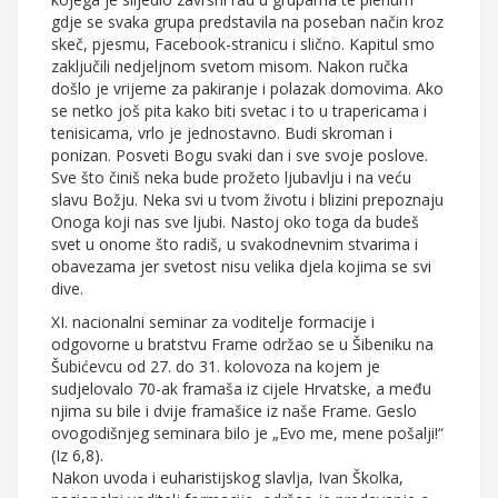
gdje se svaka grupa predstavila na poseban način kroz
skeč, pjesmu, Facebook-stranicu i slično. Kapitul smo
zaključili nedjeljnom svetom misom. Nakon ručka
došlo je vrijeme za pakiranje i polazak domovima. Ako
se netko još pita kako biti svetac i to u trapericama i
tenisicama, vrlo je jednostavno. Budi skroman i
ponizan. Posveti Bogu svaki dan i sve svoje poslove.
Sve što činiš neka bude prožeto ljubavlju i na veću
slavu Božju. Neka svi u tvom životu i blizini prepoznaju
Onoga koji nas sve ljubi. Nastoj oko toga da budeš
svet u onome što radiš, u svakodnevnim stvarima i
obavezama jer svetost nisu velika djela kojima se svi
dive.
XI. nacionalni seminar za voditelje formacije i
odgovorne u bratstvu Frame održao se u Šibeniku na
Šubićevcu od 27. do 31. kolovoza na kojem je
sudjelovalo 70-ak framaša iz cijele Hrvatske, a među
njima su bile i dvije framašice iz naše Frame. Geslo
ovogodišnjeg seminara bilo je „Evo me, mene pošalji!“
(Iz 6,8).
Nakon uvoda i euharistijskog slavlja, Ivan Školka,