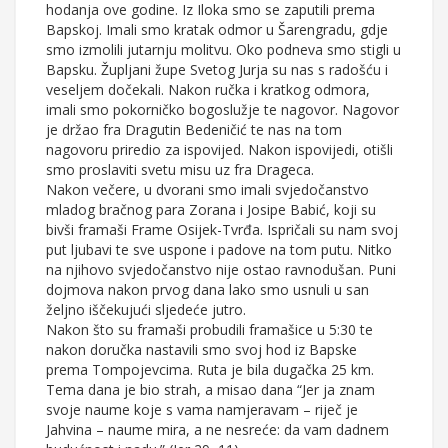
hodanja ove godine. Iz Iloka smo se zaputili prema
Bapskoj. Imali smo kratak odmor u Šarengradu, gdje
smo izmolili jutarnju molitvu. Oko podneva smo stigli u
Bapsku. Župljani župe Svetog Jurja su nas s radošću i
veseljem dočekali. Nakon ručka i kratkog odmora,
imali smo pokorničko bogoslužje te nagovor. Nagovor
je držao fra Dragutin Bedeničić te nas na tom
nagovoru priredio za ispovijed. Nakon ispovijedi, otišli
smo proslaviti svetu misu uz fra Drageca.
Nakon večere, u dvorani smo imali svjedočanstvo
mladog bračnog para Zorana i Josipe Babić, koji su
bivši framaši Frame Osijek-Tvrđa. Ispričali su nam svoj
put ljubavi te sve uspone i padove na tom putu. Nitko
na njihovo svjedočanstvo nije ostao ravnodušan. Puni
dojmova nakon prvog dana lako smo usnuli u san
željno iščekujući sljedeće jutro.
Nakon što su framaši probudili framašice u 5:30 te
nakon doručka nastavili smo svoj hod iz Bapske
prema Tompojevcima. Ruta je bila dugačka 25 km.
Tema dana je bio strah, a misao dana “Jer ja znam
svoje naume koje s vama namjeravam – riječ je
Jahvina – naume mira, a ne nesreće: da vam dadnem