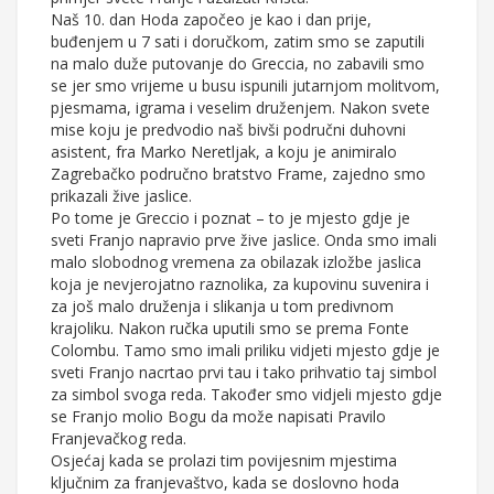
Naš 10. dan Hoda započeo je kao i dan prije,
buđenjem u 7 sati i doručkom, zatim smo se zaputili
na malo duže putovanje do Greccia, no zabavili smo
se jer smo vrijeme u busu ispunili jutarnjom molitvom,
pjesmama, igrama i veselim druženjem. Nakon svete
mise koju je predvodio naš bivši područni duhovni
asistent, fra Marko Neretljak, a koju je animiralo
Zagrebačko područno bratstvo Frame, zajedno smo
prikazali žive jaslice.
Po tome je Greccio i poznat – to je mjesto gdje je
sveti Franjo napravio prve žive jaslice. Onda smo imali
malo slobodnog vremena za obilazak izložbe jaslica
koja je nevjerojatno raznolika, za kupovinu suvenira i
za još malo druženja i slikanja u tom predivnom
krajoliku. Nakon ručka uputili smo se prema Fonte
Colombu. Tamo smo imali priliku vidjeti mjesto gdje je
sveti Franjo nacrtao prvi tau i tako prihvatio taj simbol
za simbol svoga reda. Također smo vidjeli mjesto gdje
se Franjo molio Bogu da može napisati Pravilo
Franjevačkog reda.
Osjećaj kada se prolazi tim povijesnim mjestima
ključnim za franjevaštvo, kada se doslovno hoda