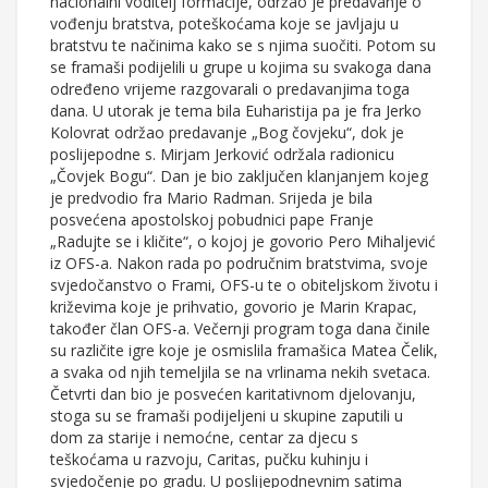
nacionalni voditelj formacije, održao je predavanje o
vođenju bratstva, poteškoćama koje se javljaju u
bratstvu te načinima kako se s njima suočiti. Potom su
se framaši podijelili u grupe u kojima su svakoga dana
određeno vrijeme razgovarali o predavanjima toga
dana. U utorak je tema bila Euharistija pa je fra Jerko
Kolovrat održao predavanje „Bog čovjeku“, dok je
poslijepodne s. Mirjam Jerković održala radionicu
„Čovjek Bogu“. Dan je bio zaključen klanjanjem kojeg
je predvodio fra Mario Radman. Srijeda je bila
posvećena apostolskoj pobudnici pape Franje
„Radujte se i kličite“, o kojoj je govorio Pero Mihaljević
iz OFS-a. Nakon rada po područnim bratstvima, svoje
svjedočanstvo o Frami, OFS-u te o obiteljskom životu i
križevima koje je prihvatio, govorio je Marin Krapac,
također član OFS-a. Večernji program toga dana činile
su različite igre koje je osmislila framašica Matea Čelik,
a svaka od njih temeljila se na vrlinama nekih svetaca.
Četvrti dan bio je posvećen karitativnom djelovanju,
stoga su se framaši podijeljeni u skupine zaputili u
dom za starije i nemoćne, centar za djecu s
teškoćama u razvoju, Caritas, pučku kuhinju i
svjedočenje po gradu. U poslijepodnevnim satima