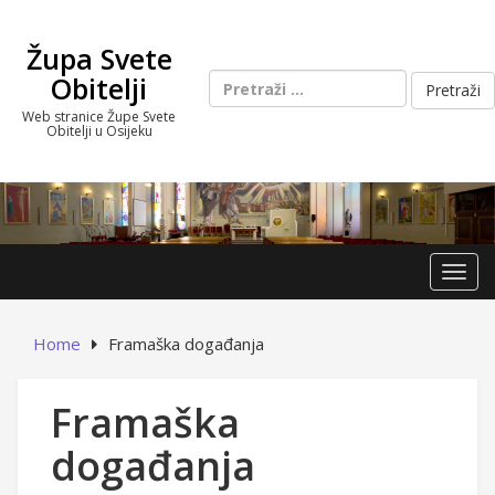
Skip
to
Župa Svete
content
Pretraži:
Obitelji
Web stranice Župe Svete
Obitelji u Osijeku
Toggl
Home
Framaška događanja
Framaška
događanja