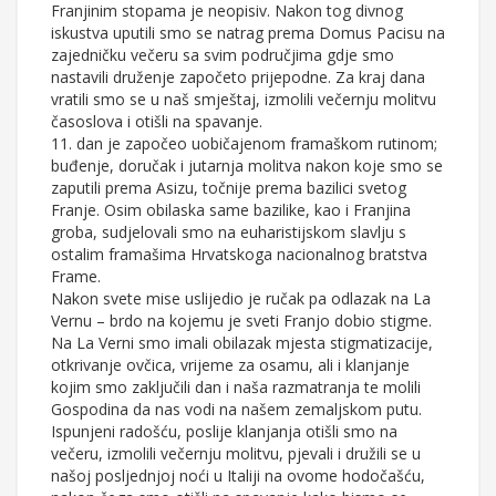
Franjinim stopama je neopisiv. Nakon tog divnog
iskustva uputili smo se natrag prema Domus Pacisu na
zajedničku večeru sa svim područjima gdje smo
nastavili druženje započeto prijepodne. Za kraj dana
vratili smo se u naš smještaj, izmolili večernju molitvu
časoslova i otišli na spavanje.
11. dan je započeo uobičajenom framaškom rutinom;
buđenje, doručak i jutarnja molitva nakon koje smo se
zaputili prema Asizu, točnije prema bazilici svetog
Franje. Osim obilaska same bazilike, kao i Franjina
groba, sudjelovali smo na euharistijskom slavlju s
ostalim framašima Hrvatskoga nacionalnog bratstva
Frame.
Nakon svete mise uslijedio je ručak pa odlazak na La
Vernu – brdo na kojemu je sveti Franjo dobio stigme.
Na La Verni smo imali obilazak mjesta stigmatizacije,
otkrivanje ovčica, vrijeme za osamu, ali i klanjanje
kojim smo zaključili dan i naša razmatranja te molili
Gospodina da nas vodi na našem zemaljskom putu.
Ispunjeni radošću, poslije klanjanja otišli smo na
večeru, izmolili večernju molitvu, pjevali i družili se u
našoj posljednjoj noći u Italiji na ovome hodočašću,