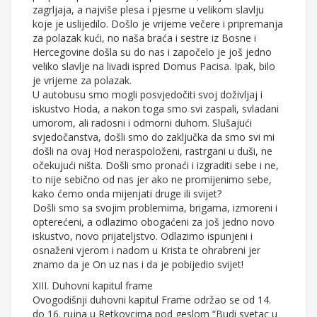
zagrljaja, a najviše plesa i pjesme u velikom slavlju
koje je uslijedilo. Došlo je vrijeme večere i pripremanja
za polazak kući, no naša braća i sestre iz Bosne i
Hercegovine došla su do nas i započelo je još jedno
veliko slavlje na livadi ispred Domus Pacisa. Ipak, bilo
je vrijeme za polazak.
U autobusu smo mogli posvjedočiti svoj doživljaj i
iskustvo Hoda, a nakon toga smo svi zaspali, svladani
umorom, ali radosni i odmorni duhom. Slušajući
svjedočanstva, došli smo do zaključka da smo svi mi
došli na ovaj Hod neraspoloženi, rastrgani u duši, ne
očekujući ništa. Došli smo pronaći i izgraditi sebe i ne,
to nije sebično od nas jer ako ne promijenimo sebe,
kako ćemo onda mijenjati druge ili svijet?
Došli smo sa svojim problemima, brigama, izmoreni i
opterećeni, a odlazimo obogaćeni za još jedno novo
iskustvo, novo prijateljstvo. Odlazimo ispunjeni i
osnaženi vjerom i nadom u Krista te ohrabreni jer
znamo da je On uz nas i da je pobijedio svijet!
XIII. Duhovni kapitul frame
Ovogodišnji duhovni kapitul Frame održao se od 14.
do 16. rujna u Retkovcima pod geslom “Budi svetac u