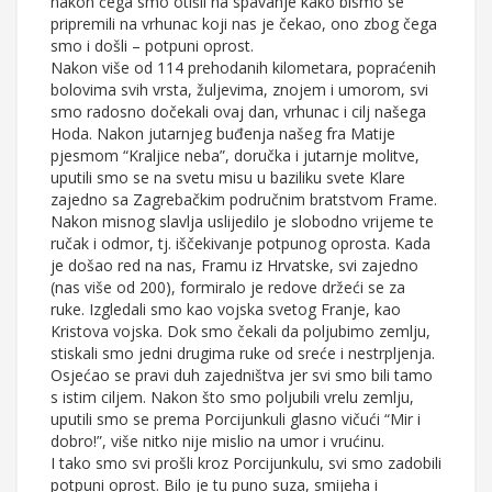
nakon čega smo otišli na spavanje kako bismo se
pripremili na vrhunac koji nas je čekao, ono zbog čega
smo i došli – potpuni oprost.
Nakon više od 114 prehodanih kilometara, popraćenih
bolovima svih vrsta, žuljevima, znojem i umorom, svi
smo radosno dočekali ovaj dan, vrhunac i cilj našega
Hoda. Nakon jutarnjeg buđenja našeg fra Matije
pjesmom “Kraljice neba”, doručka i jutarnje molitve,
uputili smo se na svetu misu u baziliku svete Klare
zajedno sa Zagrebačkim područnim bratstvom Frame.
Nakon misnog slavlja uslijedilo je slobodno vrijeme te
ručak i odmor, tj. iščekivanje potpunog oprosta. Kada
je došao red na nas, Framu iz Hrvatske, svi zajedno
(nas više od 200), formiralo je redove držeći se za
ruke. Izgledali smo kao vojska svetog Franje, kao
Kristova vojska. Dok smo čekali da poljubimo zemlju,
stiskali smo jedni drugima ruke od sreće i nestrpljenja.
Osjećao se pravi duh zajedništva jer svi smo bili tamo
s istim ciljem. Nakon što smo poljubili vrelu zemlju,
uputili smo se prema Porcijunkuli glasno vičući “Mir i
dobro!”, više nitko nije mislio na umor i vrućinu.
I tako smo svi prošli kroz Porcijunkulu, svi smo zadobili
potpuni oprost. Bilo je tu puno suza, smijeha i