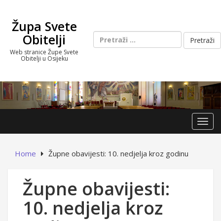
Skip
to
Župa Svete
content
Pretraži:
Obitelji
Web stranice Župe Svete
Obitelji u Osijeku
Toggl
Home
Župne obavijesti: 10. nedjelja kroz godinu
Župne obavijesti:
10. nedjelja kroz