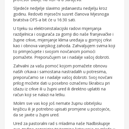
Sljedeće nedjelje slavimo jedanaestu nedjelju kroz
godinu. Redoviti mjesečni susret članova Mjesnoga
bratstva OFS-a bit će u 16:30 sati.
U tijeku su elektroinstalacijski radovi mijenjanja
razdjelnica i osigurača za gornji dio naše franjevačke i
župne crkve, mijenjanje klima uređaja u gornjoj crkvi
kao i obnova vanjskog zahoda. Zahvaljujem svima koji
to primjećujete i svojom novčanom pomoći
pomažete. Preporučujem se i nadalje vašoj dobroti.
Zahvalni za vašu pomoć kojom pomažete obnovu
naših crkava i samostana nastradalih u potresima,
preporučamo se i nadalje vašoj dobroti. Svoj novčani
prilog možete dati u posebno označenu škrabicu pri
izlazu iz crkve ili u župni ured ili direktno uplatiti na
račun koji se nalazi na letku.
Molim sve vas koji još nemate župnu obiteljsku
knjižicu ili je potrebno upisati promjene u postojeće,
da se javite u župni ured.
Ured za pastoralni rad s mladima naše Nadbiskupije