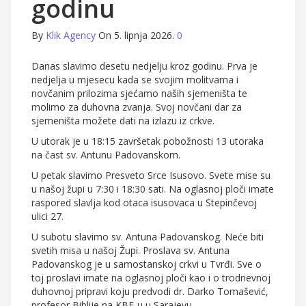
godinu
By
Klik Agency
On 5. lipnja 2026.
0
Danas slavimo desetu nedjelju kroz godinu. Prva je
nedjelja u mjesecu kada se svojim molitvama i
novčanim prilozima sjećamo naših sjemeništa te
molimo za duhovna zvanja. Svoj novčani dar za
sjemeništa možete dati na izlazu iz crkve.
U utorak je u 18:15 završetak pobožnosti 13 utoraka
na čast sv. Antunu Padovanskom.
U petak slavimo Presveto Srce Isusovo. Svete mise su
u našoj župi u 7:30 i 18:30 sati. Na oglasnoj ploči imate
raspored slavlja kod otaca isusovaca u Stepinčevoj
ulici 27.
U subotu slavimo sv. Antuna Padovanskog. Neće biti
svetih misa u našoj Župi. Proslava sv. Antuna
Padovanskog je u samostanskoj crkvi u Tvrđi. Sve o
toj proslavi imate na oglasnoj ploči kao i o trodnevnoj
duhovnoj pripravi koju predvodi dr. Darko Tomašević,
profesor Biblije na KBF-u u Sarajevu.