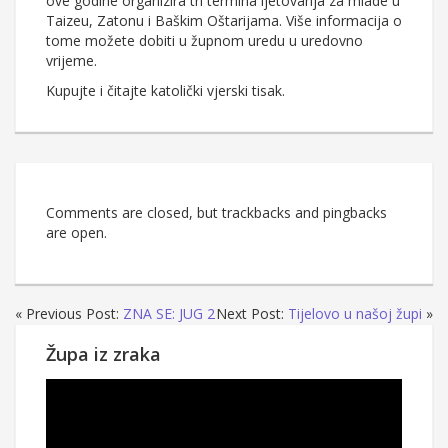
ove godine organizira tri termina ljetovanja za mlade u
Taizeu, Zatonu i Baškim Oštarijama. Više informacija o
tome možete dobiti u župnom uredu u uredovno
vrijeme.
Kupujte i čitajte katolički vjerski tisak.
Comments are closed, but trackbacks and pingbacks
are open.
« Previous Post:
ZNA SE: JUG 2
Next Post:
Tijelovo u našoj župi
»
Župa iz zraka
Reproduktor
videozapisa