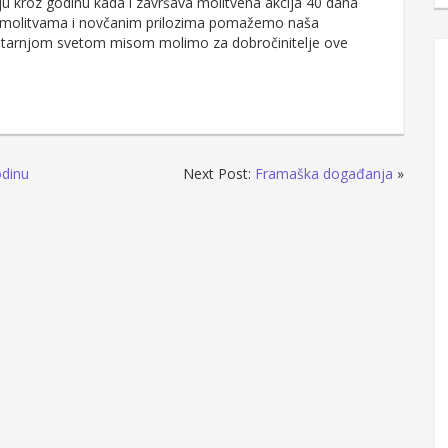
elju kroz godinu kada i završava molitvena akcija 40 dana
im molitvama i novčanim prilozima pomažemo naša
utarnjom svetom misom molimo za dobročinitelje ove
odinu
Next Post:
Framaška događanja
»