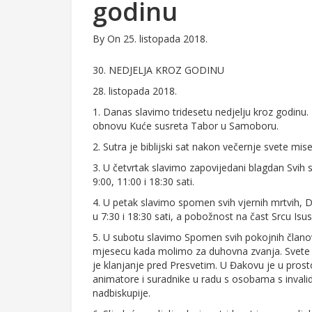
godinu
By
On 25. listopada 2018.
30. NEDJELJA KROZ GODINU
28. listopada 2018.
1. Danas slavimo tridesetu nedjelju kroz godinu
obnovu Kuće susreta Tabor u Samoboru.
2. Sutra je biblijski sat nakon večernje svete mise
3. U četvrtak slavimo zapovijedani blagdan Svih 
9:00, 11:00 i 18:30 sati.
4. U petak slavimo spomen svih vjernih mrtvih, D
u 7:30 i 18:30 sati, a pobožnost na čast Srcu Isu
5. U subotu slavimo Spomen svih pokojnih članov
mjesecu kada molimo za duhovna zvanja. Svete mi
je klanjanje pred Presvetim. U Đakovu je u pros
animatore i suradnike u radu s osobama s invalid
nadbiskupije.