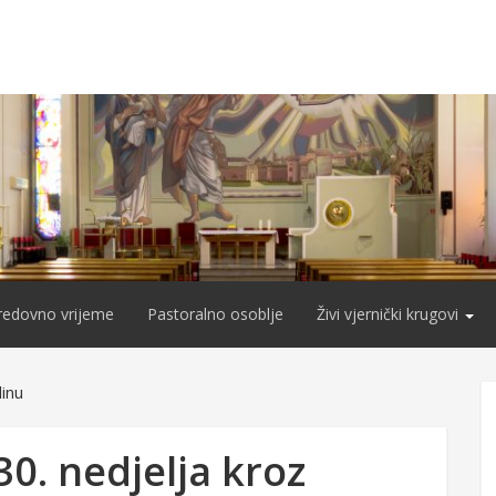
redovno vrijeme
Pastoralno osoblje
Živi vjernički krugovi
dinu
30. nedjelja kroz