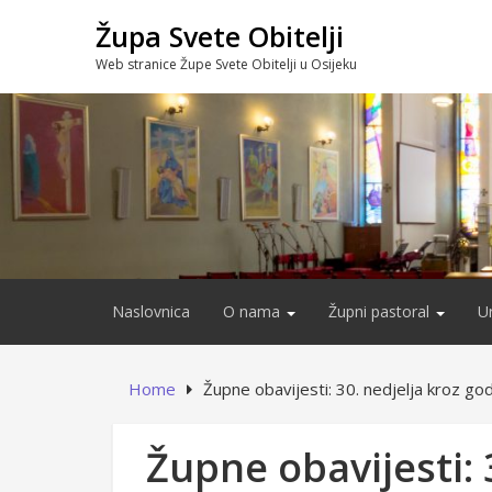
Skip
Župa Svete Obitelji
to
content
Web stranice Župe Svete Obitelji u Osijeku
Naslovnica
O nama
Župni pastoral
U
Home
Župne obavijesti: 30. nedjelja kroz go
Župne obavijesti: 