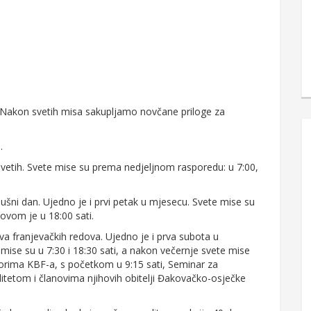
. Nakon svetih misa sakupljamo novčane priloge za
.
svetih. Svete mise su prema nedjeljnom rasporedu: u 7:00,
ušni dan. Ujedno je i prvi petak u mjesecu. Svete mise su
sovom je u 18:00 sati.
a franjevačkih redova. Ujedno je i prva subota u
se su u 7:30 i 18:30 sati, a nakon večernje svete mise
torima KBF-a, s početkom u 9:15 sati, Seminar za
itetom i članovima njihovih obitelji Đakovačko-osječke