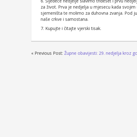
6. Sljedeće nedjelje slavimo trideset i prvu nedj
za život. Prva je nedjelja u mjesecu kada svoj
sjemeništa te molimo za duhovna zvanja. Pod j
naše crkve i samostana.
7. Kupujte i čitajte vjerski tisak.
« Previous Post:
Župne obavijesti: 29. nedjelja kroz g