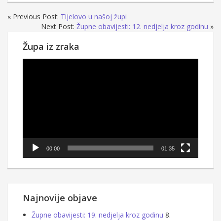
« Previous Post:
Tijelovo u našoj župi
Next Post:
Župne obavijesti: 12. nedjelja kroz godinu
»
Župa iz zraka
Reproduktor
videozapisa
00:00
01:35
Najnovije objave
Župne obavijesti: 19. nedjelja kroz godinu
8.