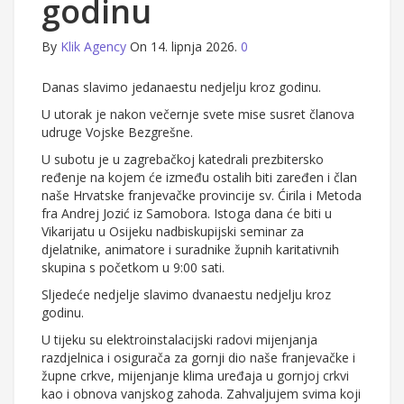
godinu
By
Klik Agency
On 14. lipnja 2026.
0
Danas slavimo jedanaestu nedjelju kroz godinu.
U utorak je nakon večernje svete mise susret članova
udruge Vojske Bezgrešne.
U subotu je u zagrebačkoj katedrali prezbitersko
ređenje na kojem će između ostalih biti zaređen i član
naše Hrvatske franjevačke provincije sv. Ćirila i Metoda
fra Andrej Jozić iz Samobora. Istoga dana će biti u
Vikarijatu u Osijeku nadbiskupijski seminar za
djelatnike, animatore i suradnike župnih karitativnih
skupina s početkom u 9:00 sati.
Sljedeće nedjelje slavimo dvanaestu nedjelju kroz
godinu.
U tijeku su elektroinstalacijski radovi mijenjanja
razdjelnica i osigurača za gornji dio naše franjevačke i
župne crkve, mijenjanje klima uređaja u gornjoj crkvi
kao i obnova vanjskog zahoda. Zahvaljujem svima koji