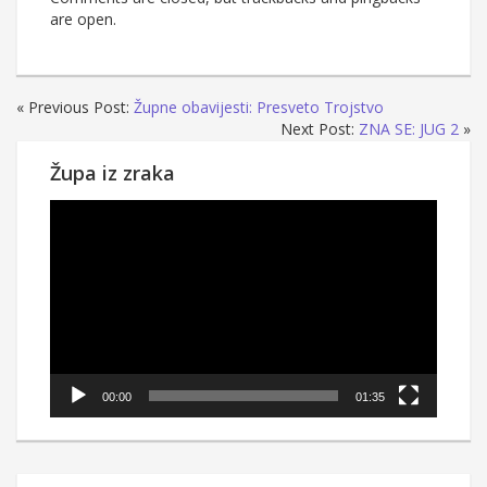
are open.
« Previous Post:
Župne obavijesti: Presveto Trojstvo
Next Post:
ZNA SE: JUG 2
»
Župa iz zraka
Reproduktor
videozapisa
00:00
01:35