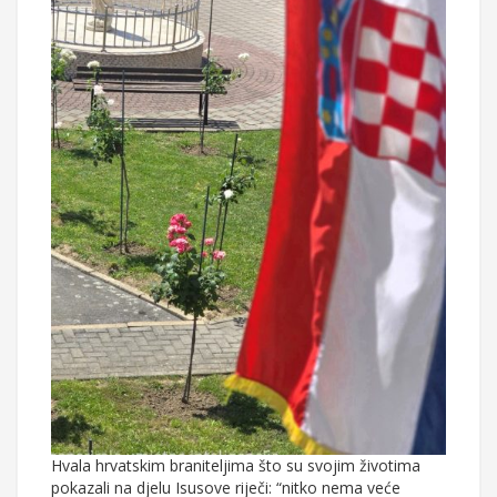
Hvala hrvatskim braniteljima što su svojim životima
pokazali na djelu Isusove riječi: “nitko nema veće