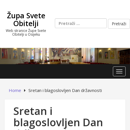
Skip
to
Župa Svete
content
Pretraži:
Obitelji
Web stranice Župe Svete
Obitelji u Osijeku
Toggl
Home
Sretan i blagoslovljen Dan državnosti
Sretan i
blagoslovljen Dan