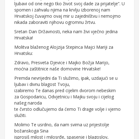
ljubavi od one nego tko život svoj dade za prijatelje”. U
spomen i zahvalu njima na krvlju izborenoj nam
Hrvatskoj čuvajmo ovaj mir u zajedništvu i nemojmo
nikada zaboraviti njihovu ogromnu žrtvu.
Sretan Dan Državnosti, neka nam živi vječno jedina
Hrvatska!
Molitva blaženog Alojzija Stepinca Majci Mariji za
Hrvatsku:
Zdravo, Presveta Djevice i Majko Božja Marijo,
moćna zaštitnice naše domovine Hrvatske!
Premda nevrijedni da Ti služimo, ipak, uzdajući se u
ljubav i divnu blagost Tvoju,
izabiremo Te danas pred cijelim dvorom nebeskim
za Gospodaricu, Odvjetnicu i Majku svoju i cijelog
našeg naroda
te čvrsto odlučujemo da ćemo Ti drage volje i vjerno
služiti.
Molimo Te usrdno, da nam svima uz prijestolje
božanskoga Sina
isprosiš milost i milosrđe, spasenje i blagoslov,