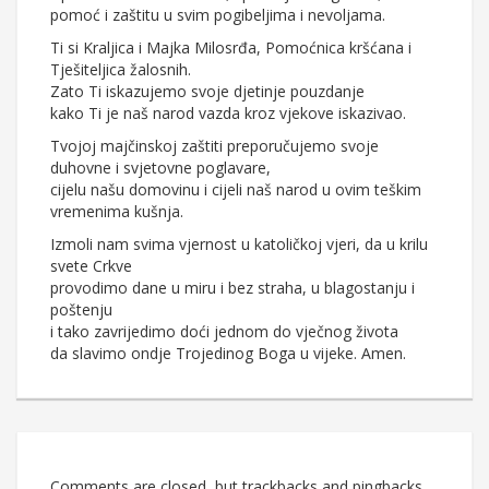
pomoć i zaštitu u svim pogibeljima i nevoljama.
Ti si Kraljica i Majka Milosrđa, Pomoćnica kršćana i
Tješiteljica žalosnih.
Zato Ti iskazujemo svoje djetinje pouzdanje
kako Ti je naš narod vazda kroz vjekove iskazivao.
Tvojoj majčinskoj zaštiti preporučujemo svoje
duhovne i svjetovne poglavare,
cijelu našu domovinu i cijeli naš narod u ovim teškim
vremenima kušnja.
Izmoli nam svima vjernost u katoličkoj vjeri, da u krilu
svete Crkve
provodimo dane u miru i bez straha, u blagostanju i
poštenju
i tako zavrijedimo doći jednom do vječnog života
da slavimo ondje Trojedinog Boga u vijeke. Amen.
Comments are closed, but trackbacks and pingbacks