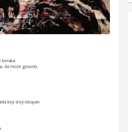
k koraka.
ja, da može govoriti,
da koji stoji iskopan.
o.