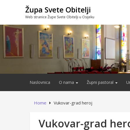
Skip
Župa Svete Obitelji
to
content
Web stranice Župe Svete Obitelji u Osijeku
Naslovnica
O nama
Župni pastoral
U
Home
Vukovar-grad heroj
Vukovar-grad her