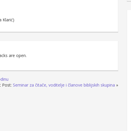
.
a Klarić)
acks are open.
odinu
t Post:
Seminar za čitače, voditelje i članove biblijskih skupina
»