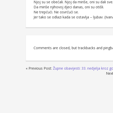
Njoj su se obećali. Njoj da miriše, oni su dali sve
Da miriše njihovoj djeci danas, oni su otišli.
Ne trepćući. Ne osvrćući se.
Jer tako se odlazi kada se ostavlja – ljubav. (Ivan
Comments are closed, but trackbacks and pingb
« Previous Post:
Župne obavijesti: 33. nedjelja kroz g
Nex