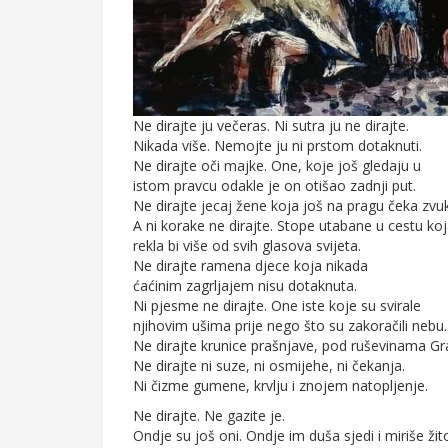
Ne dirajte ju večeras. Ni sutra ju ne dirajte.
Nikada više. Nemojte ju ni prstom dotaknuti.
Ne dirajte oči majke. One, koje još gledaju u
istom pravcu odakle je on otišao zadnji put.
Ne dirajte jecaj žene koja još na pragu čeka zvu
A ni korake ne dirajte. Stope utabane u cestu ko
rekla bi više od svih glasova svijeta.
Ne dirajte ramena djece koja nikada
ćaćinim zagrljajem nisu dotaknuta.
Ni pjesme ne dirajte. One iste koje su svirale
njihovim ušima prije nego što su zakoračili nebu.
Ne dirajte krunice prašnjave, pod ruševinama Gra
Ne dirajte ni suze, ni osmijehe, ni čekanja.
Ni čizme gumene, krvlju i znojem natopljenje.
Ne dirajte. Ne gazite je.
Ondje su još oni. Ondje im duša sjedi i miriše žit