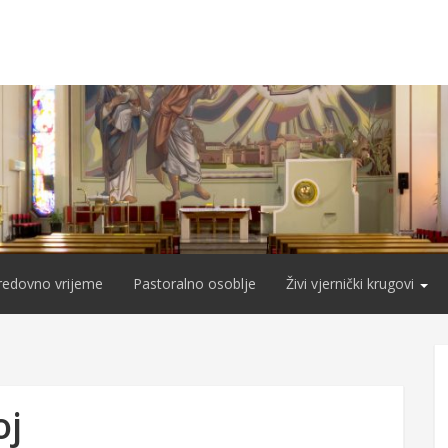
redovno vrijeme
Pastoralno osoblje
Živi vjernički krugovi
oj