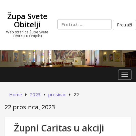
Skip
to
Župa Svete
content
Pretraži:
Obitelji
Web stranice Župe Svete
Obitelji u Osijeku
Toggl
Home
2023
prosinac
22
22 prosinca, 2023
Župni Caritas u akciji