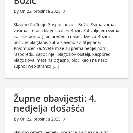
Božić
By
On 22. prosinca 2023.
0
Slavimo Rođenje Gospodinovo – Božić. Svima vama i
vašima sretan i blagoslovljen Božić. Zahvaljujem svima
koji ste pomogli pri uređenju naše crkve za Božić i
božićne blagdane. Sutra slavimo sv. Stjepana,
Prvomučenika. Svete mise su prema nedjeljnom
rasporedu. Započinje i blagoslov obitelji. Raspored
blagoslova imate na oglasnoj ploči kao i na našoj
župnoj web stranici.
[…]
Župne obavijesti: 4.
nedjelja došašća
By
On 22. prosinca 2023.
0
Slavimo četvrtu nedjelju došašća. Budući da je 24.