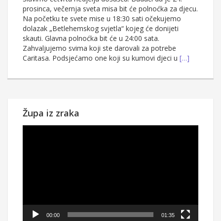
prosinca, večernja sveta misa bit će polnoćka za djecu.
Na početku te svete mise u 18:30 sati očekujemo
dolazak „Betlehemskog svjetla“ kojeg će donijeti
skauti. Glavna polnoćka bit će u 24:00 sata.
Zahvaljujemo svima koji ste darovali za potrebe
Caritasa. Podsjećamo one koji su kumovi djeci u
[…]
Župa iz zraka
Reproduktor
videozapisa
00:00
01:35