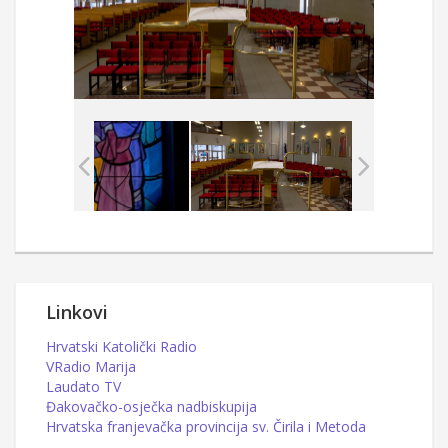
Linkovi
Hrvatski Katolički Radio
VRadio Marija
Laudato TV
Đakovačko-osječka nadbiskupija
Hrvatska franjevačka provincija sv. Čirila i Metoda