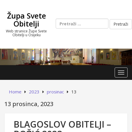
Skip
to
Župa Svete
content
Pretraži:
Obitelji
Web stranice Župe Svete
Obitelji u Osijeku
Toggl
Home
2023
prosinac
13
13 prosinca, 2023
BLAGOSLOV OBITELJI –