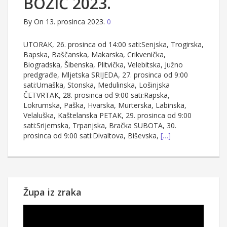
BOŽIĆ 2023.
By
On 13. prosinca 2023.
0
UTORAK, 26. prosinca od 14:00 sati:Senjska, Trogirska,
Bapska, Baščanska, Makarska, Crikvenička,
Biogradska, Šibenska, Plitvička, Velebitska, Južno
predgrađe, Mljetska SRIJEDA, 27. prosinca od 9:00
sati:Umaška, Stonska, Medulinska, Lošinjska
ČETVRTAK, 28. prosinca od 9:00 sati:Rapska,
Lokrumska, Paška, Hvarska, Murterska, Labinska,
Velaluška, Kaštelanska PETAK, 29. prosinca od 9:00
sati:Srijemska, Trpanjska, Bračka SUBOTA, 30.
prosinca od 9:00 sati:Divaltova, Biševska,
[…]
Župa iz zraka
Reproduktor
videozapisa