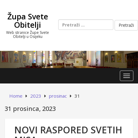
Skip
to
Župa Svete
content
Pretraži:
Obitelji
Web stranice Župe Svete
Obitelji u Osijeku
Toggl
Home
2023
prosinac
31
31 prosinca, 2023
NOVI RASPORED SVETIH