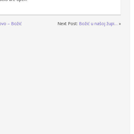
ovo – Božić
Next Post:
Božić u našoj župi…
»