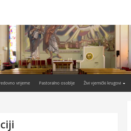
redovno vrijeme
Pastoralno osoblje
Živi vjernički krugovi
iji