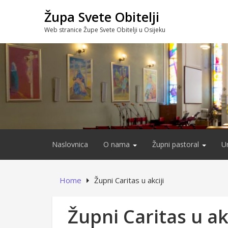
Skip
Župa Svete Obitelji
to
content
Web stranice Župe Svete Obitelji u Osijeku
Naslovnica
O nama
Župni pastoral
U
Home
Župni Caritas u akciji
Župni Caritas u akc