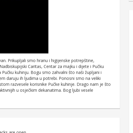
an. Prikupljali smo hranu i higijenske potrepštine,
Nadbiskupijski Caritas, Centar za majku i dijete i Pučku
za Pučku kuhinju. Bogu smo zahvalni što naši župljani i
cem daruju ih ljudima u potrebi. Ponosni smo na veliki
tom razvesele korisnike Pučke kuhinje. Drago nam je što
ktivnijih u osječkim dekanatima. Bog ljubi vesele
acks are open.