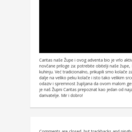
Caritas naše Župe i ovog adventa bio je vrlo aktiv
novčane priloge za: potrebite obitelji naše župe, 
kuhinju. Već tradicionalno, prikupili smo kolače 
dalje na veliko peku kolače i isto tako velikim sr
odaziv i spremnost župljana da ovom malom ges
je naš Župni Caritas prepoznat kao jedan od naja
darivatelje. Mir i dobro!
Comments are closed, but trackbacks and pingb