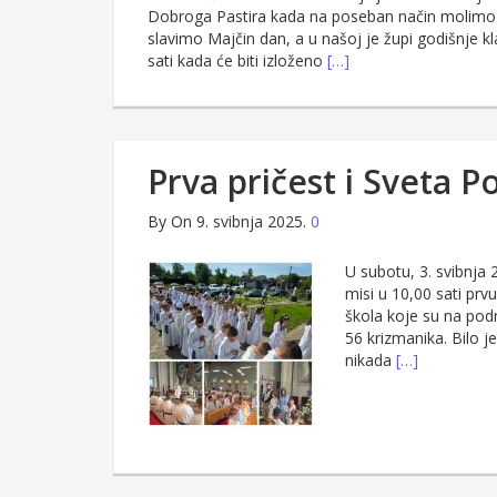
Dobroga Pastira kada na poseban način molimo z
slavimo Majčin dan, a u našoj je župi godišnje k
sati kada će biti izloženo
[…]
Prva pričest i Sveta P
By
On 9. svibnja 2025.
0
U subotu, 3. svibnja 
misi u 10,00 sati prv
škola koje su na podr
56 krizmanika. Bilo je
nikada
[…]