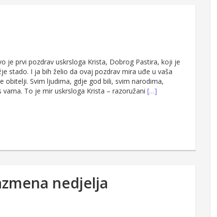
 je prvi pozdrav uskrsloga Krista, Dobrog Pastira, koji je
je stado. I ja bih želio da ovaj pozdrav mira uđe u vaša
 obitelji. Svim ljudima, gdje god bili, svim narodima,
 s vama. To je mir uskrsloga Krista – razoružani
[…]
vazmena nedjelja