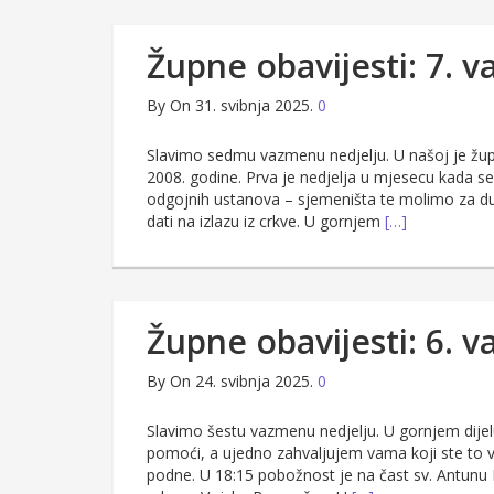
Župne obavijesti: 7. 
By
On 31. svibnja 2025.
0
Slavimo sedmu vazmenu nedjelju. U našoj je župi 
2008. godine. Prva je nedjelja u mjesecu kada s
odgojnih ustanova – sjemeništa te molimo za d
dati na izlazu iz crkve. U gornjem
[…]
Župne obavijesti: 6. 
By
On 24. svibnja 2025.
0
Slavimo šestu vazmenu nedjelju. U gornjem dijel
pomoći, a ujedno zahvaljujem vama koji ste to v
podne. U 18:15 pobožnost je na čast sv. Antunu