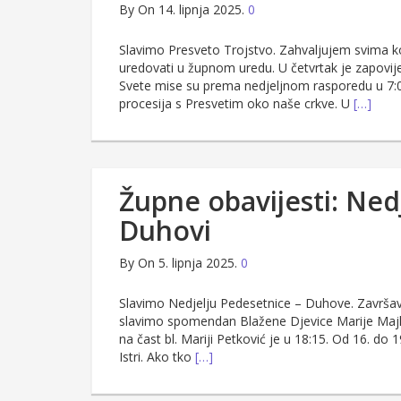
By
On 14. lipnja 2025.
0
Slavimo Presveto Trojstvo. Zahvaljujem svima koj
uredovati u župnom uredu. U četvrtak je zapovijed
Svete mise su prema nedjeljnom rasporedu u 7:00
procesija s Presvetim oko naše crkve. U
[…]
Župne obavijesti: Ned
Duhovi
By
On 5. lipnja 2025.
0
Slavimo Nedjelju Pedesetnice – Duhove. Završava v
slavimo spomendan Blažene Djevice Marije Majke
na čast bl. Mariji Petković je u 18:15. Od 16. do 
Istri. Ako tko
[…]