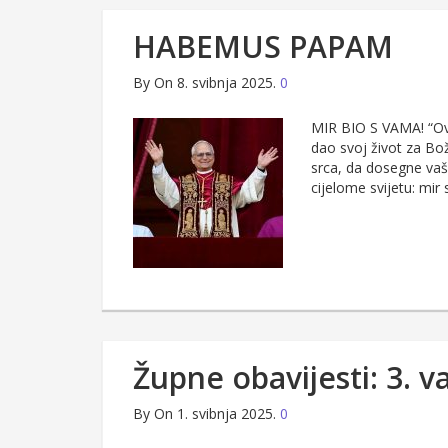
HABEMUS PAPAM
By
On 8. svibnja 2025.
0
MIR BIO S VAMA! “Ovo
dao svoj život za Bož
srca, da dosegne vaše
cijelome svijetu: mir
Župne obavijesti: 3. 
By
On 1. svibnja 2025.
0