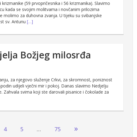
 krizmanike (59 prvopričesnika i 56 krizmanika). Slavimo
ecu kada se svojim molitvama i novčanim prilozima
e molimo za duhovna zvanja. U tijeku su svibanjske
ast sv. Antunu
[…]
jelja Božjeg milosrđa
ju, za njegovo služenje Crkvi, za skromnost, poniznost
in udijeli vječni mir i pokoj. Danas slavimo Nedjelju
 Zahvala svima koji ste darovali pisanice i čokolade za
»
4
5
…
75