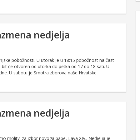
vazmena nedjelja
anjske pobožnosti. U utorak je u 18:15 pobožnost na čast
bit će otvoren od utorka do petka od 17 do 18 sati. U
podne. U subotu je Smotra zborova naše Hrvatske
vazmena nedjelja
o molitvi za izbor novoga pape, Lava XIV.. Nedjelja je