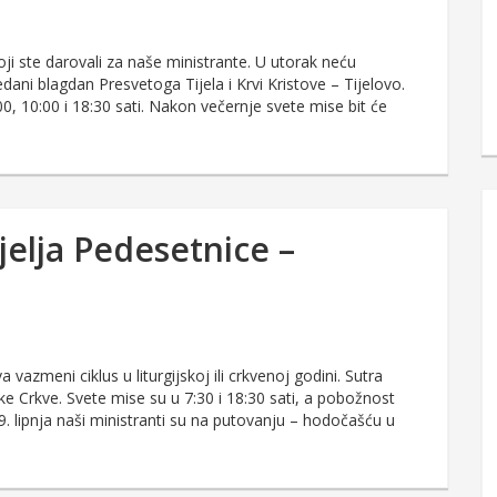
i ste darovali za naše ministrante. U utorak neću
ani blagdan Presvetoga Tijela i Krvi Kristove – Tijelovo.
, 10:00 i 18:30 sati. Nakon večernje svete mise bit će
jelja Pedesetnice –
azmeni ciklus u liturgijskoj ili crkvenoj godini. Sutra
 Crkve. Svete mise su u 7:30 i 18:30 sati, a pobožnost
19. lipnja naši ministranti su na putovanju – hodočašću u