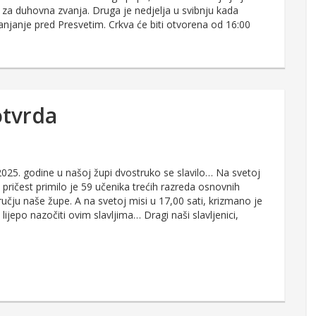
a duhovna zvanja. Druga je nedjelja u svibnju kada
lanjanje pred Presvetim. Crkva će biti otvorena od 16:00
otvrda
2025. godine u našoj župi dvostruko se slavilo… Na svetoj
u pričest primilo je 59 učenika trećih razreda osnovnih
učju naše župe. A na svetoj misi u 17,00 sati, krizmano je
 lijepo nazočiti ovim slavljima… Dragi naši slavljenici,