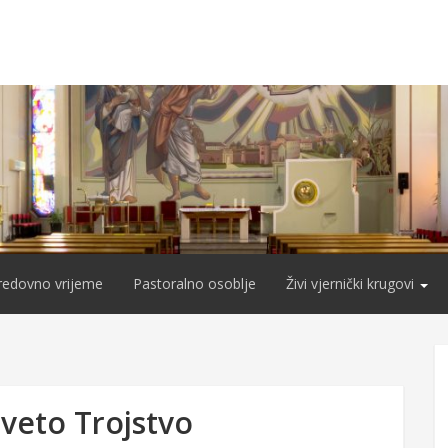
redovno vrijeme
Pastoralno osoblje
Živi vjernički krugovi
sveto Trojstvo