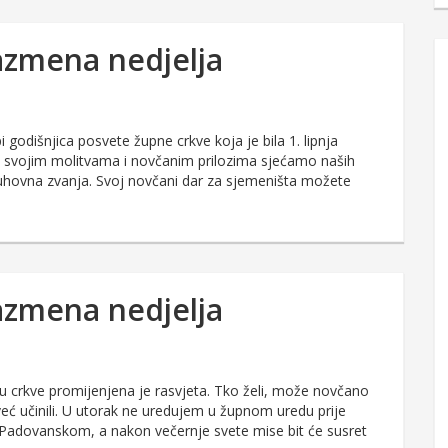
vazmena nedjelja
godišnjica posvete župne crkve koja je bila 1. lipnja
e svojim molitvama i novčanim prilozima sjećamo naših
uhovna zvanja. Svoj novčani dar za sjemeništa možete
vazmena nedjelja
u crkve promijenjena je rasvjeta. Tko želi, može novčano
eć učinili. U utorak ne uredujem u župnom uredu prije
 Padovanskom, a nakon večernje svete mise bit će susret