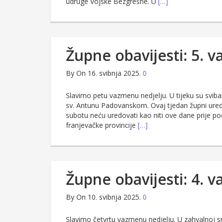
udruge Vojske Bezgrešne. U
[…]
Župne obavijesti: 5. 
By
On 16. svibnja 2025.
0
Slavimo petu vazmenu nedjelju. U tijeku su svib
sv. Antunu Padovanskom. Ovaj tjedan župni ured 
subotu neću uredovati kao niti ove dane prije 
franjevačke provincije
[…]
Župne obavijesti: 4. 
By
On 10. svibnja 2025.
0
Slavimo četvrtu vazmenu nedjelju. U zahvalnoj sm