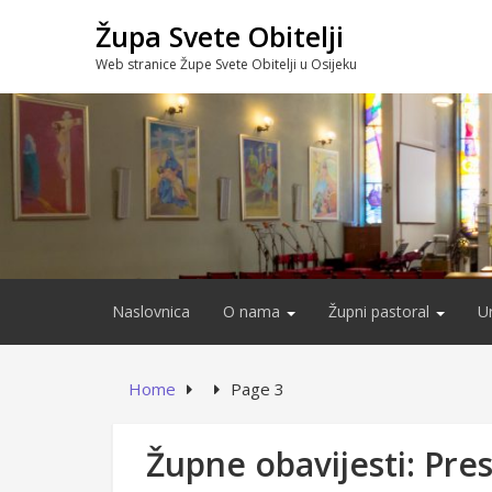
Skip
Župa Svete Obitelji
to
content
Web stranice Župe Svete Obitelji u Osijeku
Naslovnica
O nama
Župni pastoral
U
Home
Page 3
Župne obavijesti: Pre