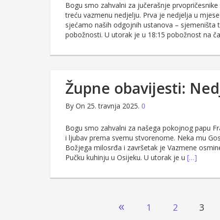
Bogu smo zahvalni za jučerašnje prvopričesnike i
treću vazmenu nedjelju. Prva je nedjelja u mjes
sjećamo naših odgojnih ustanova – sjemeništa t
pobožnosti. U utorak je u 18:15 pobožnost na č
Župne obavijesti: Ned
By
On 25. travnja 2025.
0
Bogu smo zahvalni za našega pokojnog papu Fran
i ljubav prema svemu stvorenome. Neka mu Gospod
Božjega milosrđa i završetak je Vazmene osmine.
Pučku kuhinju u Osijeku. U utorak je u
[…]
Brojevi
«
1
2
3