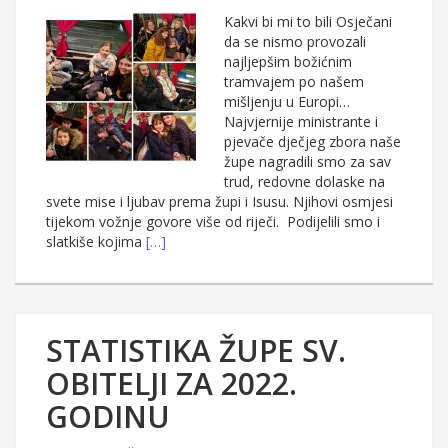
Kakvi bi mi to bili Osječani
da se nismo provozali
najljepšim božićnim
tramvajem po našem
mišljenju u Europi…
Najvjernije ministrante i
pjevače dječjeg zbora naše
župe nagradili smo za sav
trud, redovne dolaske na
svete mise i ljubav prema župi i Isusu. Njihovi osmjesi
tijekom vožnje govore više od riječi. Podijelili smo i
slatkiše kojima
[…]
STATISTIKA ŽUPE SV.
OBITELJI ZA 2022.
GODINU