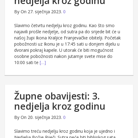
nedjelja kroz godinu
By
On 27. siječnja 2023.
0
Slavimo četvrtu nedjelju kroz godinu. Kao što smo
najavili prošle nedjelje, od sutra pa do srijede bit će u
našoj župi Ikona Kraljice Franjevačke obitelji. Početak
pobožnosti uz Ikonu je u 17:45 sati u donjem dijelu u
dvorani pokraj kapele. U utorak će biti mogućnost
osobne pobožnosti nakon jutarnje svete mise do
10:00 sati te
[…]
Župne obavijesti: 3.
nedjelja kroz godinu
By
On 20. siječnja 2023.
0
Slavimo treću nedjelju kroz godinu koja je ujedno i
Nedjelja Božje Riječi. Sutra neće biti biblijskog sata