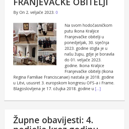
FRANJEVAČKE OBITELJI
By
On 2. veljače 2023.
0
Na svom hodočasničkom
putu Ikona Kraljice
Franjevačke obitelji u
ponedjeljak, 30. siječnja
2023. godine stigla je u
našu župu, gdje je boravila
do 01. veljače 2023.
godine. Ikona Kraljice
Franjevačke obitelji (Ikona
Regina Familiae Franciscanae) nastala je 2018. godine
u Litvi, ususret 3. europskom kongresu OFS-a i Frame.
Blagoslovljena je 17. ožujka 2018. godine u
[…]
Župne obavijesti: 4.