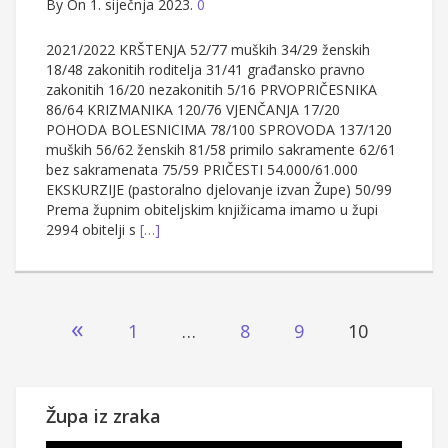
By
On 1. siječnja 2023.
0
2021/2022 KRŠTENJA 52/77 muških 34/29 ženskih
18/48 zakonitih roditelja 31/41 građansko pravno
zakonitih 16/20 nezakonitih 5/16 PRVOPRIČESNIKA
86/64 KRIZMANIKA 120/76 VJENČANJA 17/20
POHODA BOLESNICIMA 78/100 SPROVODA 137/120
muških 56/62 ženskih 81/58 primilo sakramente 62/61
bez sakramenata 75/59 PRIČESTI 54.000/61.000
EKSKURZIJE (pastoralno djelovanje izvan Župe) 50/99
Prema župnim obiteljskim knjižicama imamo u župi
2994 obitelji s
[…]
Brojevi
«
1
…
8
9
10
stranica
objava
Župa iz zraka