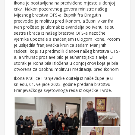
Ikona je postavljena na predviđeno mjesto u donjoj
crkvi. Nakon pozdravnog govora ministre našeg
Mjesnog bratstva OFS-a, župnik fra Dragutin
predvodio je molitvu pred Ikonom, a župni vikar fra
Ivan pročitao je ulomak iz evanđelja po Ivanu, te su
sestre i braća iz našeg bratstva OFS-a nazočne
vjernike upoznale s značenjem i ulogom Ikone. Potom
je uslijedila franjevačka krunica sedam Marijinih
radosti, koju su predmolili članovi našeg bratstva OFS-
a, a vrhunac proslave bilo je euharistijsko slavlje. U
utorak je Ikona bila izložena u donjoj crkvi koja je bila
otvorena za osobnu molitvu i meditaciju pred Ikonom.
Ikona Kraljice Franjevačke obitelji iz naše župe je u
srijedu, 01. veljače 2023. godine predana bratstvu
Franjevačkoga svjetovnoga reda iz osječke Tvrđe.