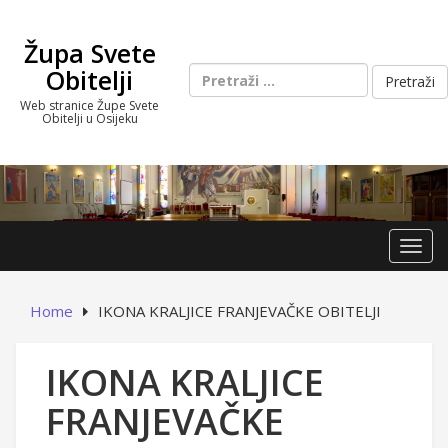
Skip
to
Župa Svete
content
Pretraži:
Obitelji
Web stranice Župe Svete
Obitelji u Osijeku
Toggl
Home
IKONA KRALJICE FRANJEVAČKE OBITELJI
IKONA KRALJICE
FRANJEVAČKE