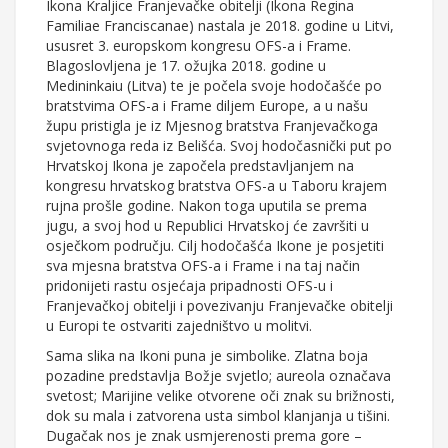
Ikona Kraljice Franjevačke obitelji (Ikona Regina
Familiae Franciscanae) nastala je 2018. godine u Litvi,
ususret 3. europskom kongresu OFS-a i Frame.
Blagoslovljena je 17. ožujka 2018. godine u
Medininkaiu (Litva) te je počela svoje hodočašće po
bratstvima OFS-a i Frame diljem Europe, a u našu
župu pristigla je iz Mjesnog bratstva Franjevačkoga
svjetovnoga reda iz Belišća. Svoj hodočasnički put po
Hrvatskoj Ikona je započela predstavljanjem na
kongresu hrvatskog bratstva OFS-a u Taboru krajem
rujna prošle godine. Nakon toga uputila se prema
jugu, a svoj hod u Republici Hrvatskoj će završiti u
osječkom području. Cilj hodočašća Ikone je posjetiti
sva mjesna bratstva OFS-a i Frame i na taj način
pridonijeti rastu osjećaja pripadnosti OFS-u i
Franjevačkoj obitelji i povezivanju Franjevačke obitelji
u Europi te ostvariti zajedništvo u molitvi.
Sama slika na Ikoni puna je simbolike. Zlatna boja
pozadine predstavlja Božje svjetlo; aureola označava
svetost; Marijine velike otvorene oči znak su brižnosti,
dok su mala i zatvorena usta simbol klanjanja u tišini.
Dugačak nos je znak usmjerenosti prema gore –