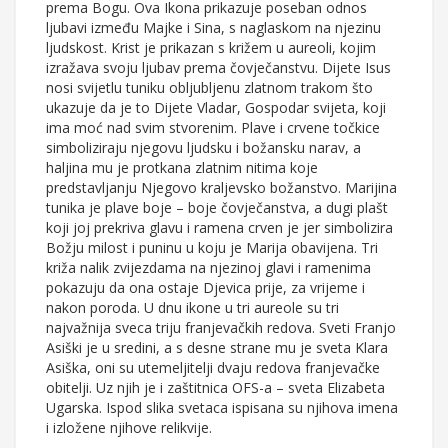
prema Bogu. Ova Ikona prikazuje poseban odnos
ljubavi između Majke i Sina, s naglaskom na njezinu
ljudskost. Krist je prikazan s križem u aureoli, kojim
izražava svoju ljubav prema čovječanstvu. Dijete Isus
nosi svijetlu tuniku obljubljenu zlatnom trakom što
ukazuje da je to Dijete Vladar, Gospodar svijeta, koji
ima moć nad svim stvorenim. Plave i crvene točkice
simboliziraju njegovu ljudsku i božansku narav, a
haljina mu je protkana zlatnim nitima koje
predstavljanju Njegovo kraljevsko božanstvo. Marijina
tunika je plave boje – boje čovječanstva, a dugi plašt
koji joj prekriva glavu i ramena crven je jer simbolizira
Božju milost i puninu u koju je Marija obavijena. Tri
križa nalik zvijezdama na njezinoj glavi i ramenima
pokazuju da ona ostaje Djevica prije, za vrijeme i
nakon poroda. U dnu ikone u tri aureole su tri
najvažnija sveca triju franjevačkih redova. Sveti Franjo
Asiški je u sredini, a s desne strane mu je sveta Klara
Asiška, oni su utemeljitelji dvaju redova franjevačke
obitelji. Uz njih je i zaštitnica OFS-a – sveta Elizabeta
Ugarska. Ispod slika svetaca ispisana su njihova imena
i izložene njihove relikvije.