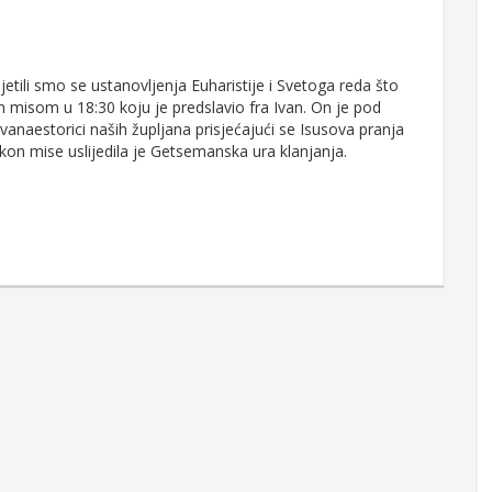
sjetili smo se ustanovljenja Euharistije i Svetoga reda što
m misom u 18:30 koju je predslavio fra Ivan. On je pod
naestorici naših župljana prisjećajući se Isusova pranja
on mise uslijedila je Getsemanska ura klanjanja.