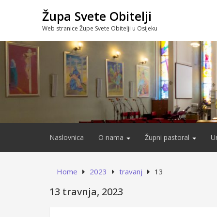
Skip
Župa Svete Obitelji
to
content
Web stranice Župe Svete Obitelji u Osijeku
Naslovnica
O nama
Župni pastoral
U
Home
2023
travanj
13
13 travnja, 2023