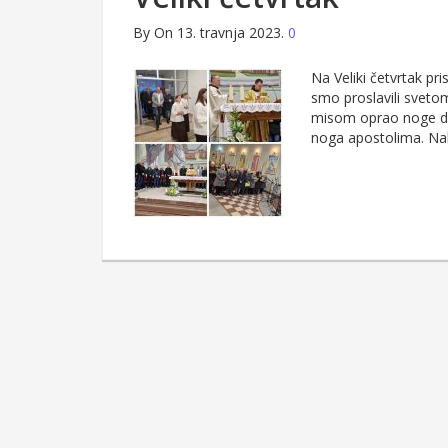
By
On 13. travnja 2023.
0
Na Veliki četvrtak pri
smo proslavili sveto
misom oprao noge dva
noga apostolima. Nak