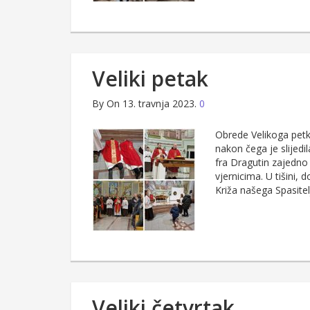
Veliki petak
By
On 13. travnja 2023.
0
Obrede Velikoga petk
nakon čega je slijedil
fra Dragutin zajedno 
vjernicima. U tišini, 
Križa našega Spasitelj
Veliki četvrtak