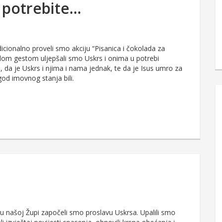
a potrebite…
dicionalno proveli smo akciju “Pisanica i čokolada za
om gestom uljepšali smo Uskrs i onima u potrebi
, da je Uskrs i njima i nama jednak, te da je Isus umro za
od imovnog stanja bili.
našoj Župi započeli smo proslavu Uskrsa. Upalili smo