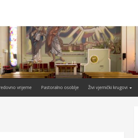
redovno vrijeme
Pastoralno osoblje
Živi vjernički krugovi