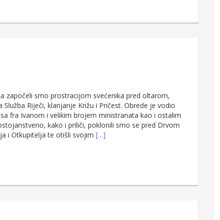
a započeli smo prostracijom svećenika pred oltarom,
a Služba Riječi, klanjanje Križu i Pričest. Obrede je vodio
sa fra Ivanom i velikim brojem ministranata kao i ostalim
dostojanstveno, kako i priliči, poklonili smo se pred Drvom
a i Otkupitelja te otišli svojim
[…]