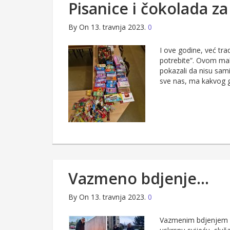
Pisanice i čokolada z
By
On 13. travnja 2023.
0
I ove godine, već tra
potrebite”. Ovom mal
pokazali da nisu sami
sve nas, ma kakvog g
Vazmeno bdjenje…
By
On 13. travnja 2023.
0
Vazmenim bdjenjem u 