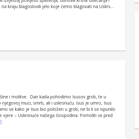
li izvještaj povijesti spasenja, obnovili krsna obećanja i
. I na kraju blagoslovili jelo koje ćemo blagovati na Uskrs…
išine i molitve. Dan kada pohodimo Isusov grob, te u
 njegovoj muci, smrti, ali i uskrsnuću. Isus je umro, Isus
amo se kako je Isus bio položen u grob, ne bi li se ispunilo
e vjere – Uskrsnuće našega Gospodina. Pomoliti se pred
]