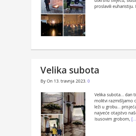
uskrsnu svijeću, sluša
proslavili euharistiju
Velika subota
By
On 13. travnja 2023.
0
Velika subota… dan t
molitvi razmišljamo o
leži u grobu… prisjeć
najveće otajstvo naš
Isusovim grobom,
[…