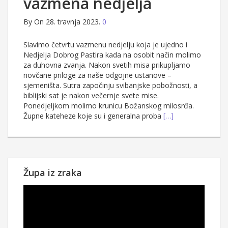
vazmena nedjelja
By
On 28. travnja 2023.
0
Slavimo četvrtu vazmenu nedjelju koja je ujedno i
Nedjelja Dobrog Pastira kada na osobit način molimo
za duhovna zvanja. Nakon svetih misa prikupljamo
novčane priloge za naše odgojne ustanove –
sjemeništa. Sutra započinju svibanjske pobožnosti, a
biblijski sat je nakon večernje svete mise.
Ponedjeljkom molimo krunicu Božanskog milosrđa.
Župne kateheze koje su i generalna proba
[…]
Župa iz zraka
Reproduktor
videozapisa