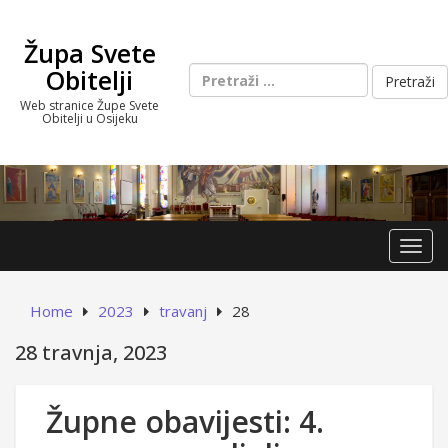
Skip
to
Župa Svete
content
Pretraži:
Obitelji
Web stranice Župe Svete
Obitelji u Osijeku
Toggl
Home
2023
travanj
28
28 travnja, 2023
Župne obavijesti: 4.