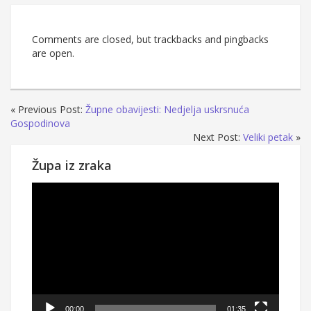
Comments are closed, but trackbacks and pingbacks
are open.
« Previous Post:
Župne obavijesti: Nedjelja uskrsnuća
Gospodinova
Next Post:
Veliki petak
»
Župa iz zraka
Reproduktor
videozapisa
00:00
01:35