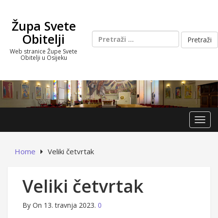
Skip
to
Župa Svete
content
Pretraži:
Obitelji
Web stranice Župe Svete
Obitelji u Osijeku
Toggl
Home
Veliki četvrtak
Veliki četvrtak
By
On 13. travnja 2023.
0