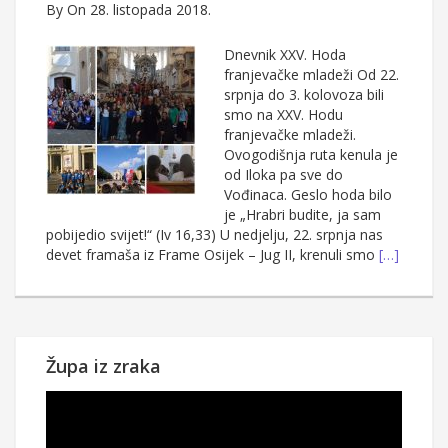
By
On 28. listopada 2018.
Dnevnik XXV. Hoda
franjevačke mladeži Od 22.
srpnja do 3. kolovoza bili
smo na XXV. Hodu
franjevačke mladeži.
Ovogodišnja ruta kenula je
od Iloka pa sve do
Vođinaca. Geslo hoda bilo
je „Hrabri budite, ja sam
pobijedio svijet!“ (Iv 16,33) U nedjelju, 22. srpnja nas
devet framaša iz Frame Osijek – Jug II, krenuli smo
[…]
Župa iz zraka
Reproduktor
videozapisa