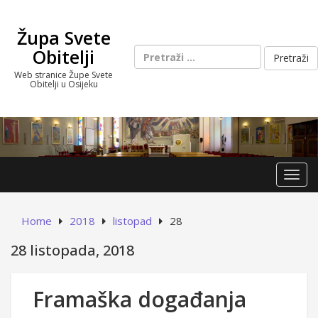
Skip
to
Župa Svete
content
Pretraži:
Obitelji
Web stranice Župe Svete
Obitelji u Osijeku
Toggl
Home
2018
listopad
28
28 listopada, 2018
Framaška događanja