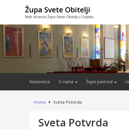
Skip
Župa Svete Obitelji
to
content
Web stranice Župe Svete Obitelji u Osijeku
Naslovnica
O nama
Župni pastoral
U
Home
Sveta Potvrda
Sveta Potvrda