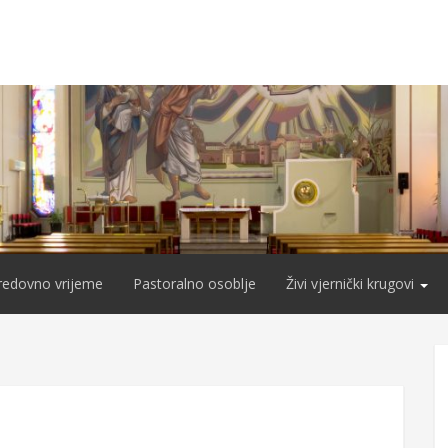
redovno vrijeme
Pastoralno osoblje
Živi vjernički krugovi