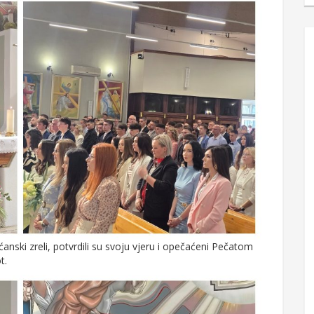
ćanski zreli, potvrdili su svoju vjeru i opečaćeni Pečatom
t.