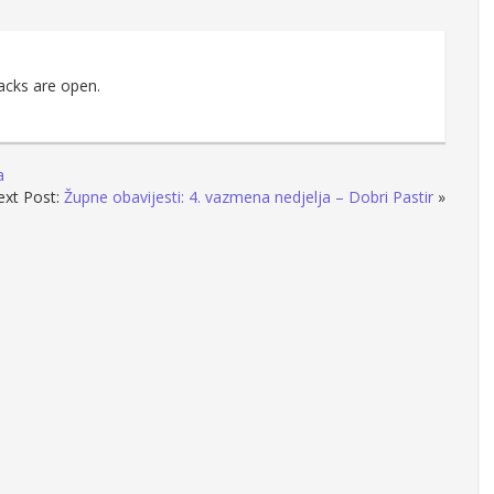
acks are open.
a
ext Post:
Župne obavijesti: 4. vazmena nedjelja – Dobri Pastir
»