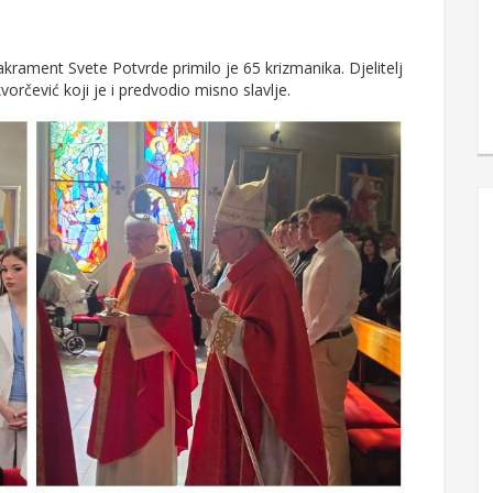
krament Svete Potvrde primilo je 65 krizmanika. Djelitelj
orčević koji je i predvodio misno slavlje.