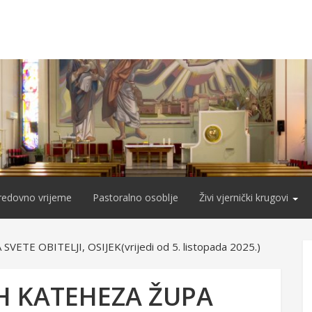
redovno vrijeme
Pastoralno osoblje
Živi vjernički krugovi
E OBITELJI, OSIJEK(vrijedi od 5. listopada 2025.)
H KATEHEZA ŽUPA