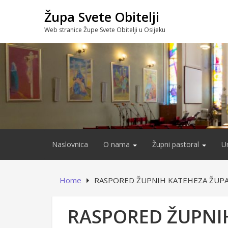
Skip
Župa Svete Obitelji
to
content
Web stranice Župe Svete Obitelji u Osijeku
Naslovnica
O nama
Župni pastoral
U
Home
RASPORED ŽUPNIH KATEHEZA ŽUPA SVET
RASPORED ŽUPNI