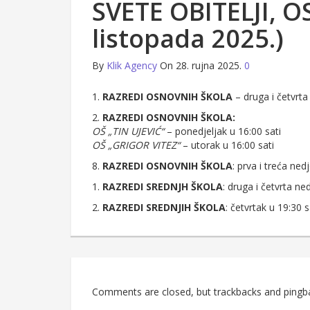
SVETE OBITELJI, OS
listopada 2025.)
By
Klik Agency
On 28. rujna 2025.
0
1.
RAZREDI OSNOVNIH ŠKOLA
– druga i četvrta
2.
RAZREDI OSNOVNIH ŠKOLA:
OŠ „TIN UJEVIĆ“
– ponedjeljak u 16:00 sati
OŠ „GRIGOR VITEZ“
– utorak u 16:00 sati
8.
RAZREDI OSNOVNIH ŠKOLA
: prva i treća ne
1.
RAZREDI SREDNJH ŠKOLA
: druga i četvrta n
2.
RAZREDI SREDNJIH ŠKOLA
: četvrtak u 19:30 s
Comments are closed, but trackbacks and pingb