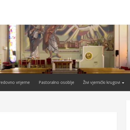
redovno vrijeme
Pastoralno osoblje
Živi vjernički krugovi