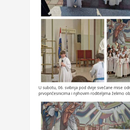
U subotu, 06. svibnja pod dvije svečane mise održ
prvopričesnicima i njihovim roditeljima želimo obi