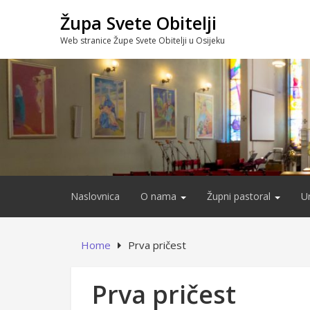
Skip
Župa Svete Obitelji
to
content
Web stranice Župe Svete Obitelji u Osijeku
Naslovnica
O nama
Župni pastoral
U
Home
Prva pričest
Prva pričest