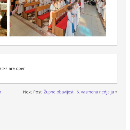
acks are open.
a
Next Post:
Župne obavijesti: 6. vazmena nedjelja
»