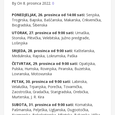
By
On 8. prosinca 2022.
0
PONEDJELJAK, 26. prosinca od 14:00 sati:
Senjska,
Trogirska, Bapska, Baščanska, Makarska, Crikvenička,
Biogradska, Šibenska
UTORAK, 27. prosinca od 9:00 sati:
Umaška,
Stonska, Plitvička, Velebitska, Južno predgrađe,
Lošinjska
SRIJEDA, 28. prosinca od 9:00 sati:
Kaštelanska,
Medulinska, Rapska, Lokrumska, Paška
ČETVRTAK, 29. prosinca od 9:00 sati:
Opatijska,
Pulska, Humska, Rovinjska, Piranska, Buzetska,
Lovranska, Motovunska
PETAK, 30. prosinca od 9:00 sati:
Labinska,
Velaluška, Trpanjska, Porečka, Tovarnička,
Zaostroška, Gradačka, Starigradska, Orebićka,
Murterska, J. R. Kira
SUBOTA, 31. prosinca od 9:00 sati:
Kornatska,
Pašmanska, Pelješka, Ugljanska, Dugootočka,
Kvarnerska, Bokokotorska, Mljetska, Bakarska, Viška,